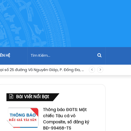
Tìm
IÊN HỆ
Thông báo đấu giá: Quyền sử dụng đất và tài sản gắn liền với đất là nhà ở tọa lạc tại số 25 đường Võ Nguyên Giáp, P. Đống Đa, TP. Quy Nhơn, tỉnh Bình Định cũ, hiện nay 25 đường Võ Nguyên Giáp, P. Quy Nhơn, tỉnh Gia Lai
Kiếm...
Bài Viết Nổi Bật
Thông báo ĐGTS: Một
chiếc Tàu cá vỏ
Composite, số đăng ký
BĐ-99468-TS