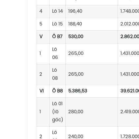
4
Lô 14
196,40
1.748.00
5
Lô 15
188,40
2.012.00
V
Ô B7
530,00
2.862.0
Lô
1
265,00
1.431.00
06
Lô
2
265,00
1.431.00
08
VI
Ô B8
5.386,53
39.621.0
Lô 01
1
(lô
280,00
2.419.00
góc)
Lô
2
240,00
1.728.00