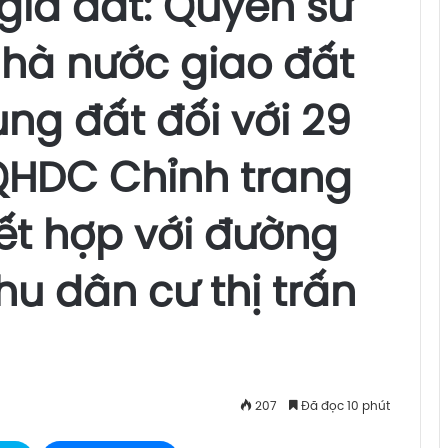
giá đất: Quyền sử
Nhà nước giao đất
ụng đất đối với 29
 QHDC Chỉnh trang
ết hợp với đường
hu dân cư thị trấn
207
Đã đọc 10 phút