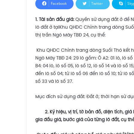
Facebook
Twitter
Sky
1. Tài sản đấu giá:
Quyền sử dụng đất ở để Nh
lô đất ở tạiKhu QHDC Chỉnh trang dòng Suố
thị trấn Ngô Mây TBĐ 24, cụ thể:
Khu QHDC Chỉnh trang dòng Suối Thó kết hợ
Ngô Mây TBĐ 24: 29 lô gồm: Ô A2: 01 lô, lô số 11; 
B4: 04 lô, lô số 05, lô số 12, lô số 14 và lô số 1
đến lô số 04; từ lô số 06 đến lô số 10; từ lô số 
số 33 và lô số 37.
Mục đích sử dụng đất: Đất ở; thời hạn sử dụn
2. Ký hiệu, vị trí, tờ bản đồ, diện tích, 
gia đấu giá, bước giá của từng lô đất
,
cụ thể