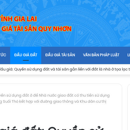
 TỨC
ĐẤU GIÁ ĐẤT
ĐẤU GIÁ TÀI SẢN
VĂN BẢN PHÁP LUẬT
L
ền sử dụng đất ở để Nhà nước giao đất có thu tiền sử dụng
g Suối Thó kết hợp với đường giao thông và Khu dân cư thị