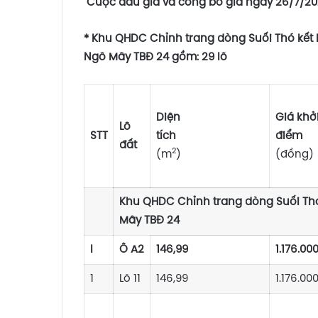
Cuộc đấu giá và công bố giá ngày 26/7/20
*
Khu QHDC Chỉnh trang dòng Suối Thó kết h
Ngô Mây TBĐ 24 gồm: 29 lô
Diện
Giá khở
Lô
STT
tích
đ
đất
2
(m
)
(đồng)
Khu QHDC Chỉnh trang dòng Suối Thó 
Mây TBĐ 24
I
Ô A2
146,99
1.176.00
1
Lô 11
146,99
1.176.00