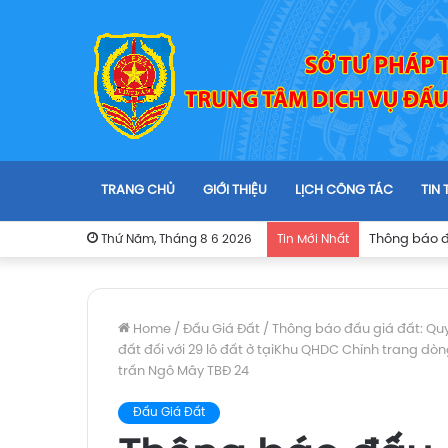
TRANG CHỦ
GIỚI THIỆU
LỊCH CÔNG TÁC
TIN
Thứ Năm, Tháng 8 6 2026
Tin Mới Nhất
Home
/
Đấu Giá Đất
/
Thông báo đấu giá đất: Quy
đất đối với 29 lô đất ở tạiKhu QHDC Chỉnh trang dòn
trấn Ngô Mây TBĐ 24
Đấu Giá Đất