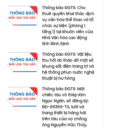
Thông báo ĐGTS: Cho
thuê quyền khai thác dịch
vụ văn hóa thể thao và tổ
chức sự kiện (phòng 1
tầng 1) tại khuôn viên của
Nhà Văn hóa Lao động
tỉnh Bình Định
Thông báo ĐGTS: Vật liệu
thu hồi do tháo dỡ một số
khung sắt điện trang trí và
hệ thống phun nước nghệ
thuật bị hư hỏng
Thông báo ĐGTS: Một
chiếc tàu vỏ thép Kim
Ngọc Ngân, số đăng ký:
BĐ-99369-TS, lưới và
trang thiết bị hàng hải
trên tàu của vợ chồng
ông Nguyễn Hữu Thủy,