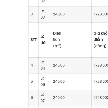
02
Lô
3
240,00
1.728.00
03
Diện
Giá khở
Lô
STT
tích
đ
đất
2
(m
)
(đồng)
Lô
4
240,00
1.728.00
04
Lô
5
240,00
1.728.00
06
Lô
6
240,00
1.728.00
07