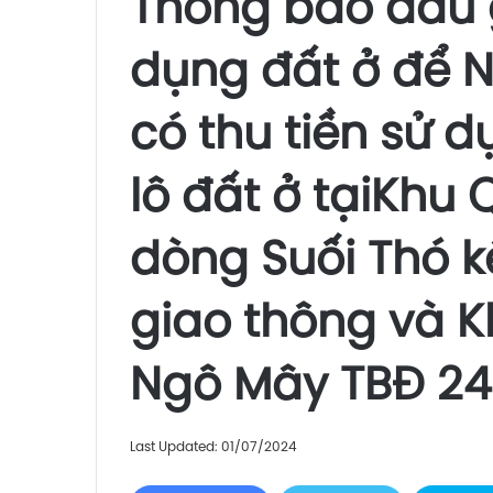
Thông báo đấu 
dụng đất ở để 
có thu tiền sử d
lô đất ở tạiKhu
dòng Suối Thó k
giao thông và K
Ngô Mây TBĐ 24
Last Updated: 01/07/2024