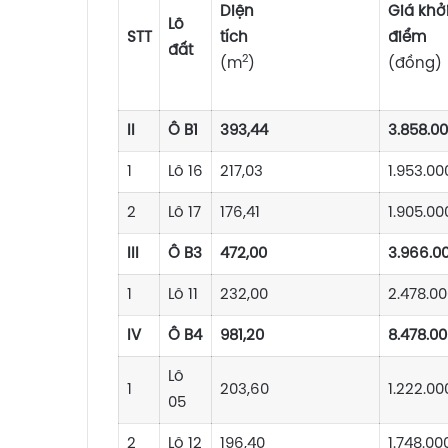
Diện
Giá khở
Lô
STT
tích
đ
đất
2
(m
)
(đồng)
II
Ô B1
393,44
3.858.0
1
Lô 16
217,03
1.953.00
2
Lô 17
176,41
1.905.00
III
Ô B3
472,00
3.966.0
1
Lô 11
232,00
2.478.00
IV
Ô B4
981,20
8.478.00
Lô
1
203,60
1.222.00
05
2
Lô 12
196,40
1.748.00