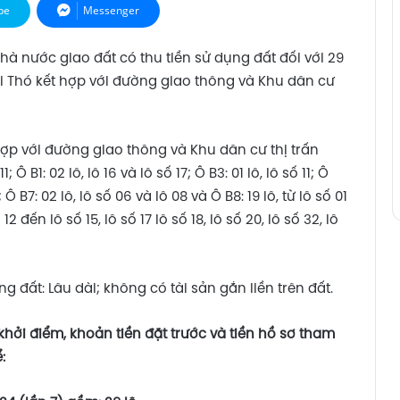
pe
Messenger
à nước giao đất có thu tiền sử dụng đất đối với 29
i Thó kết hợp với đường giao thông và Khu dân cư
p với đường giao thông và Khu dân cư thị trấn
Ô B1: 02 lô, lô 16 và lô số 17; Ô B3: 01 lô, lô số 11; Ô
5; Ô B7: 02 lô, lô số 06 và lô 08 và Ô B8: 19 lô, từ lô số 01
12 đến lô số 15, lô số 17 lô số 18, lô số 20, lô số 32, lô
g đất: Lâu dài; không có tài sản gắn liền trên đất.
giá khởi điểm, khoản tiền đặt trước và tiền hồ sơ tham
: