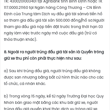
TK: 4300201003401 tại Agribank tỉnh Bình Định hoặc TK
117.0000.21160 tại Ngân hàng Công Thương – CN Bình
Định của Trung tâm Dịch vụ đấu giá tài sảnvà tiền hồ
sơ tham gia đấu giá tài sản 500.000 đồng
/
hồ sơ.Người
tham gia đấu giá nộp tiền đặt trước trong thời hạn 03
ngày làm việc trước ngày mở cuộc đấu giá (trừ có
thỏa thuận khác).
8. Ngoài ra người trúng đấu giá tài sản là Quyền trông
giữ xe thu phí còn phải thực hiện như sau:
a) Sau khi trúng đấu giá, người trúng đấu giá không
được san nhượng bằng bất cứ hình thức nào cho các
tổ chức, cá nhân khác.
b) Trong vòng 15 ngày, kể từ ngày Trường Đại học Quy
Nhơn bàn giao mặt bằng các khu bãi giữ xe, người
trúng đấu giá quyền khai thác dịch vụ trông giữ xe