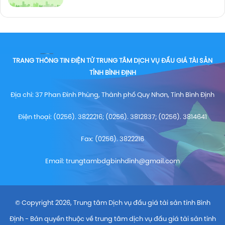
TRANG THÔNG TIN ĐIỆN TỬ TRUNG TÂM DỊCH VỤ ĐẤU GIÁ TÀI SẢN
TỈNH BÌNH ĐỊNH
Địa chỉ: 37 Phan Đình Phùng, Thành phố Quy Nhơn, Tỉnh Bình Định
Điện thoại: (0256). 3822216; (0256). 3812837; (0256). 3814641
Fax: (0256). 3822216
Email:
trungtambdgbinhdinh@gmail.com
© Copyright 2026, Trung tâm Dịch vụ đấu giá tài sản tỉnh Bình
Định - Bản quyền thuộc về trung tâm dịch vụ đấu giá tài sản tỉnh