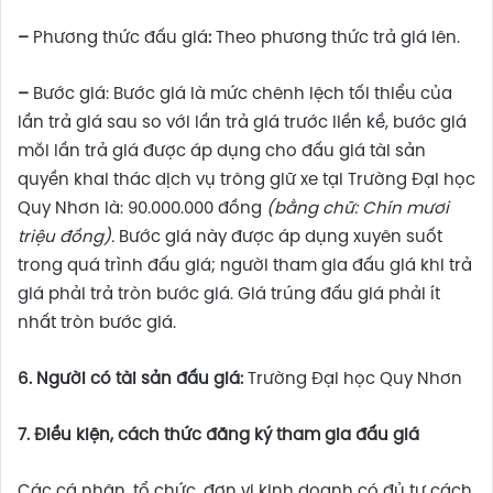
–
Phương thức đấu giá
:
Theo phương thức trả giá lên.
–
Bước giá: Bước giá là mức chênh lệch tối thiểu của
lần trả giá sau so với lần trả giá trước liền kề, bước giá
mỗi lần trả giá được áp dụng cho đấu giá tài sản
quyền khai thác dịch vụ trông giữ xe tại Trường Đại học
Quy Nhơn là: 90.000.000 đồng
(bằng
chữ: Chín mươi
triệu đồng
)
.
Bước giá này được áp dụng xuyên suốt
trong quá trình đấu giá; người tham gia đấu giá khi trả
giá phải trả tròn bước giá. Giá trúng đấu giá phải ít
nhất tròn bước giá.
6
. Người có tài sản đấu giá:
Trường Đại học Quy Nhơn
7.
Đ
iều kiện, cách thức đăng ký tham gia đấu giá
Các cá nhân, tổ chức, đơn vị kinh doanh có đủ tư cách