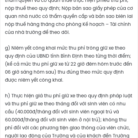
thẩm quyền và cơ quan thuế thực hiện phiếu thu phí,
nộp thuế theo quy định; Nộp bản sao giấy phép của cơ
quan nhà nước có thẩm quyền cấp và bản sao biên lai
nộp thuế hàng tháng cho phòng Kế hoạch – Tài chính
của nhà trường để theo dõi.
g) Niêm yết công khai mức thu phí trông giữ xe theo
quy định của UBND tỉnh Bình Định theo từng thời điểm;
(kể cả mức thu phí giữ xe từ 22 giờ đêm hôm trước đến
06 giờ sáng hôm sau) thu đúng theo mức quy định
được niêm yết công khai.
h) Thực hiện giá thu phí giữ xe theo quy định pháp luật
và thu phí giữ xe theo tháng đối với sinh viên có nhu
cầu (40.000đ/tháng đối với sinh viên ngoại trú và
60.000đ/tháng đối với sinh viên ở nội trú); không thu
phí đối với các phương tiện giao thông của viên chức,
người lao động của Trường và của khách đến Trường