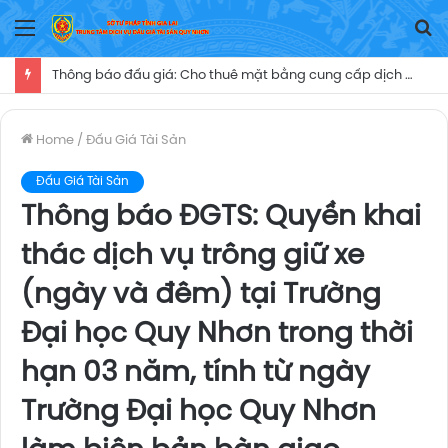
Menu
T
Ki
Thông báo đấu giá: Cho thuê mặt bằng cung cấp dịch vụăn uống, cửa hàng tiện ích (căn tin) thời hạn 05 năm tại Trung tâm Y tế Ayun Pa, kể từ ngày Trung tâm Y tế Ayun Pa ký Hợp đồng cho thuê mặt bằng và biên bản bàn giao mặt bằng khai thác dịch vụ nói trên cho người trúng đấu giá
Home
/
Đấu Giá Tài Sản
Đấu Giá Tài Sản
Thông báo ĐGTS: Quyền khai
thác dịch vụ trông giữ xe
(ngày và đêm) tại Trường
Đại học Quy Nhơn trong thời
hạn 03 năm, tính từ ngày
Trường Đại học Quy Nhơn