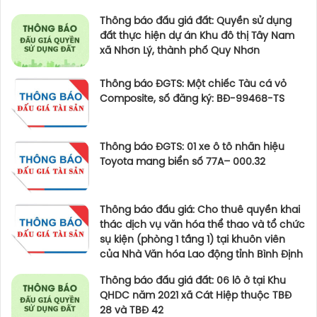
Thông báo đấu giá đất: Quyền sử dụng
đất thực hiện dự án Khu đô thị Tây Nam
xã Nhơn Lý, thành phố Quy Nhơn
Thông báo ĐGTS: Một chiếc Tàu cá vỏ
Composite, số đăng ký: BĐ-99468-TS
Thông báo ĐGTS: 01 xe ô tô nhãn hiệu
Toyota mang biển số 77A– 000.32
Thông báo đấu giá: Cho thuê quyền khai
thác dịch vụ văn hóa thể thao và tổ chức
sụ kiện (phòng 1 tầng 1) tại khuôn viên
của Nhà Văn hóa Lao động tỉnh Bình Định
Thông báo đấu giá đất: 06 lô ở tại Khu
QHDC năm 2021 xã Cát Hiệp thuộc TBĐ
28 và TBĐ 42