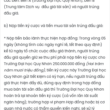
các bên: Bên A (trường Đại học Quy Nhơn), bên B
(Trung tâm Dịch vụ đấu giá tài sản) và người trúng
đấu giá.
b) Nộp tiền ký cược và tiền mua tài sản trúng đấu giá:
* Nộp tiền bảo lãnh thực hiện hợp đồng: Trong vòng 05
ngày (không tính các ngày nghỉ lễ, tết theo quy định)
kể từ ngày tổ chức cuộc đấu giá thành, người trúng
đấu giá quyền giữ xe thu phí phải nộp tiền ký cược cho
Trường Đại học Quy Nhơn 250.000.000 đồng
(
Hai
trăm
năm mươi
triệu đồng),
tiền ký cược này Trường Đại học
Quy Nhơn gửi tiết kiệm có kỳ hạn, nếu người trúng đấu
giá thực hiện đầy đủ, đúng quy định trong hợp đồng
mua bán tài sản đấu giá thì Trường Đại học Quy Nhơn
hoàn trả lại khoản tiền ký cược (cả vốn lẫn lãi suất
ngân hàng); trường hợp vi phạm Hợp đồng hoặc bị cơ
quan nhà nước có thẩm quyền kiến nghị, sẽ xử lý