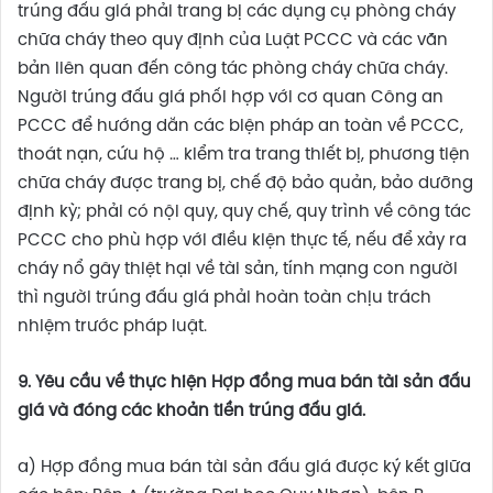
trúng đấu giá phải trang bị các dụng cụ phòng cháy
chữa cháy theo quy định của Luật PCCC và các văn
bản liên quan đến công tác phòng cháy chữa cháy.
Người trúng đấu giá phối hợp với cơ quan Công an
PCCC để hướng dẫn các biện pháp an toàn về PCCC,
thoát nạn, cứu hộ … kiểm tra trang thiết bị, phương tiện
chữa cháy được trang bị, chế độ bảo quản, bảo dưỡng
định kỳ; phải có nội quy, quy chế, quy trình về công tác
PCCC cho phù hợp với điều kiện thực tế, nếu để xảy ra
cháy nổ gây thiệt hại về tài sản, tính mạng con người
thì người trúng đấu giá phải hoàn toàn chịu trách
nhiệm trước pháp luật.
9
. Yêu cầu về thực hiện
H
ợp đồng
mua bán tài sản đấu
giá
và đóng các khoản tiền trúng đấu giá
.
a) Hợp đồng mua bán tài sản đấu giá được ký kết giữa