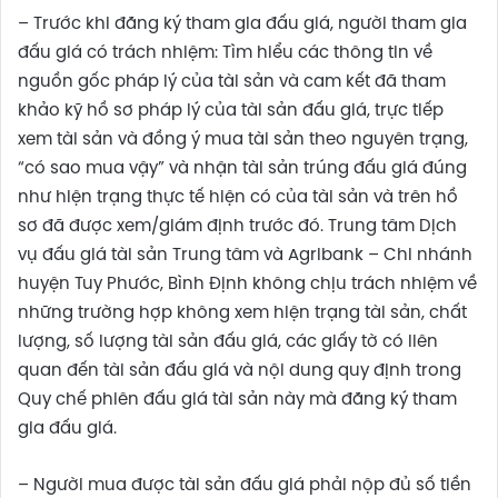
– Trước khi đăng ký tham gia đấu giá, người tham gia
đấu giá có trách nhiệm: Tìm hiểu các thông tin về
nguồn gốc pháp lý của tài sản và cam kết đã tham
khảo kỹ hồ sơ pháp lý của tài sản đấu giá, trực tiếp
xem tài sản và đồng ý mua tài sản theo nguyên trạng,
“có sao mua vậy” và nhận tài sản trúng đấu giá đúng
như hiện trạng thực tế hiện có của tài sản và trên hồ
sơ đã được xem/giám định trước đó. Trung tâm Dịch
vụ đấu giá tài sản Trung tâm và Agribank – Chi nhánh
huyện Tuy Phước, Bình Định không chịu trách nhiệm về
những trường hợp không xem hiện trạng tài sản, chất
lượng, số lượng tài sản đấu giá, các giấy tờ có liên
quan đến tài sản đấu giá và nội dung quy định trong
Quy chế phiên đấu giá tài sản này mà đăng ký tham
gia đấu giá.
– Người mua được tài sản đấu giá phải nộp đủ số tiền