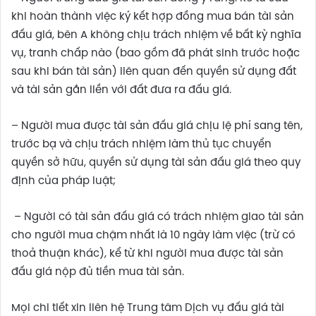
khi hoàn thành việc ký kết hợp đồng mua bán tài sản
đấu giá, bên A không chịu trách nhiệm về bất kỳ nghĩa
vụ, tranh chấp nào (bao gồm đã phát sinh trước hoặc
sau khi bán tài sản) liên quan đến quyền sử dụng đất
và tài sản gắn liền với đất đưa ra đấu giá.
– Người mua được tài sản đấu giá chịu lệ phí sang tên,
trước bạ và chịu trách nhiệm làm thủ tục chuyển
quyền sở hữu, quyền sử dụng tài sản đấu giá theo quy
định của pháp luật;
– Người có tài sản đấu giá có trách nhiệm giao tài sản
cho người mua chậm nhất là 10 ngày làm việc (trừ có
thoả thuận khác), kể từ khi người mua được tài sản
đấu giá nộp đủ tiền mua tài sản.
Mọi chi tiết xin liên hệ Trung tâm Dịch vụ đấu giá tài