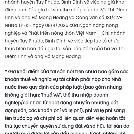
nhánh huyện Tuy Phước, Bình Định về việc hạ giá khởi
điểm bán đấu giá tài sản thế chấp của bà Võ Thị Diễm
Linh và ông Hồ Mộng Hoàng và Công văn số 131/CV-
NHNo.TP-KH ngày 08/4/2025 của Ngân hàng nông
nghiệp và Phát triển nông thôn Việt Nam – Chi nhánh
huyện Tuy Phước, Bình Định về việc tiếp tục tổ chức
thực hiện bán đấu giá tài sản bảo đảm của bà Võ Thị
Diễm Linh và ông Hồ Mộng Hoàng.
* Giá khởi điểm của tài sản nói trên chưa bao gồm các
khoản thuế và nghĩa vụ tài chính phải nộp cho Nhà
nước theo quy định của pháp luật (bao gồm nhưng
không giới hạn: Thuế VAT, thế thu nhập doanh
nghiệp/cá nhân từ hoạt động chuyển nhượng bất
động sản, các khoản phí và lệ phí), phí và lệ phí sang
tên trước bạ và chi phí có liên quan đến việc hoàn tất
thủ tục chuyển quyền sử dụng đất và sở hữu tài sản do