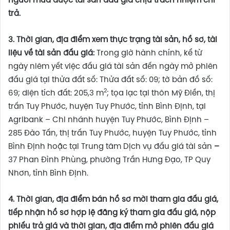
người mua được tài sản đấu giá chịu trách nhiệm chi
trả.
3. Thời gian, địa điểm xem thực trạng tài sản, hồ sơ, tài
liệu về tài sản đấu giá:
Trong giờ hành chính, kể từ
ngày niêm yết việc đấu giá tài sản đến ngày mở phiên
đấu giá tại thửa đất số: Thửa đất số: 09; tờ bản đồ số:
2
69; diện tích đất: 205,3 m
; tọa lạc tại thôn Mỹ Điền, thị
trấn Tuy Phước, huyện Tuy Phước, tỉnh Bình Định, tại
Agribank – Chi nhánh huyện Tuy Phước, Bình Định –
285 Đào Tấn, thị trấn Tuy Phước, huyện Tuy Phước, tỉnh
Bình Định hoặc tại Trung tâm Dịch vụ đấu giá tài sản
–
37 Phan Đình Phùng, phường Trần Hưng Đạo, TP Quy
Nhơn, tỉnh Bình Định.
4.
Thời gian, địa điểm bán hồ sơ mời tham gia đấu giá,
tiếp nhận hồ sơ hợp lệ đăng ký tham gia đấu giá, nộp
phiếu trả giá
và thời gian, địa điểm mở phiên đấu giá