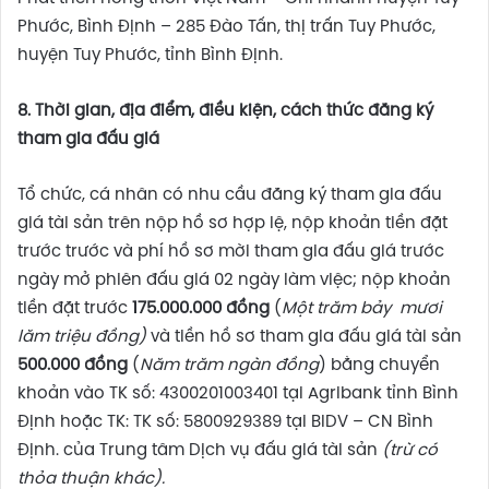
Phước, Bình Định – 285 Đào Tấn, thị trấn Tuy Phước,
huyện Tuy Phước, tỉnh Bình Định.
8.
Thời gian, địa điểm, điều kiện, cách thức đăng ký
tham gia đấu giá
Tổ chức, cá nhân có nhu cầu đăng ký tham gia đấu
giá tài sản trên nộp hồ sơ hợp lệ, nộp khoản tiền đặt
trước trước và phí hồ sơ mời tham gia đấu giá trước
ngày mở phiên đấu giá 02 ngày làm việc; nộp khoản
tiền đặt trước
175.000.000 đồng
(
Một trăm bảy mươi
lăm triệu đồng)
và tiền hồ sơ tham gia đấu giá tài sản
500.000 đồng
(
Năm trăm ngàn đồng
) bằng chuyển
khoản vào TK số: 4300201003401 tại Agribank tỉnh Bình
Định hoặc TK: TK số: 5800929389 tại BIDV – CN Bình
Định. của Trung tâm Dịch vụ đấu giá tài sản
(trừ có
thỏa thuận khác).