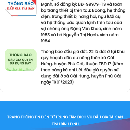
Mạnh, số đăng ký: BĐ-99979-TS và toàn
bộ trang thiết bị trên tàu: Boong, hệ thống
điện, trang thiết bị hàng hải, ngư lưới cụ
và hệ thống bảo quản lạnh trên tàu của
vợ chồng ông Đặng Văn Khoa, sinh năm
1983 và bà Nguyễn Thị Hạnh, sinh năm
1984
Thông báo đấu giá đất: 22 lô đất ở tại Khu
quy hoạch dân cư nông thôn xã Cát
Hưng, huyện Phù Cát, thuộc TBĐ 17 (Kèm
theo bảng kê chi tiết đấu giá quyền sử
dụng đất ở xã Cát Hưng, huyện Phù Cát
ngày 11/01/2023)
TRANG THÔNG TIN ĐIỆN TỬ TRUNG TÂM DỊCH VỤ ĐẤU GIÁ TÀI SẢN
TỈNH BÌNH ĐỊNH