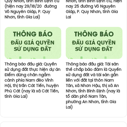
Quy Nhơn, tỉnh Bình Định cũ
Nhơn, tỉnh Bình Định cũ, hiện
(hiện nay 29/18/20 đường
nay 25 đường Võ Nguyên
Võ Nguyên Giáp, P. Quy
Giáp, P. Quy Nhơn, tỉnh Gia
Nhơn, tỉnh Gia Lai)
Lai
Thông báo đấu giá: Quyền
Thông báo đấu giá: Tài sản
sử dụng đất thực hiện dự án
thế chấp bảo đảm là Quyền
Điểm dừng chân ngắm
sử dụng đất và tài sản gắn
cảnh phía Nam đèo Vĩnh
liền với đất tại thôn Nam
Hội, thị trấn Cát Tiến, huyện
Tân, xã Nhơn Hậu, thị xã An
Phù Cát (nay là xã Cát Tiến,
Nhơn, tỉnh Bình Định (nay là
tỉnh Gia Lai)
tổ dân phố Nam Tân,
phường An Nhơn, tỉnh Gia
Lai)