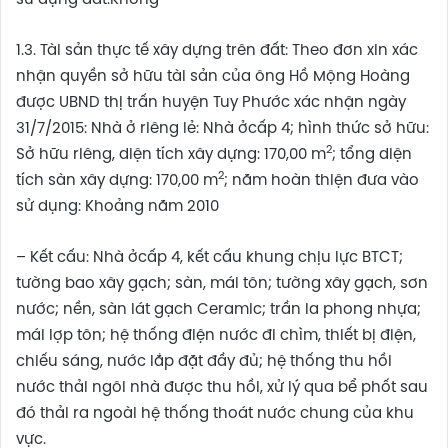
sử dụng đất:Không
1.3. Tài sản thực tế xây dựng trên đất: Theo đơn xin xác
nhận quyền sở hữu tài sản của ông Hồ Mộng Hoàng
được UBND thị trấn huyện Tuy Phước xác nhận ngày
31/7/2015: Nhà ở riêng lẻ: Nhà ởcấp 4; hình thức sở hữu:
2
Sở hữu riêng, diện tích xây dựng: 170,00 m
; tổng diện
2
tích sàn xây dựng: 170,00 m
; năm hoàn thiện đưa vào
sử dụng: Khoảng năm 2010
– Kết cấu: Nhà ởcấp 4, kết cấu khung chịu lực BTCT;
tường bao xây gạch; sàn, mái tôn; tường xây gạch, sơn
nước; nền, sàn lát gạch Ceramic; trần la phong nhựa;
mái lợp tôn; hệ thống điện nước đi chìm, thiết bị điện,
chiếu sáng, nước lắp đặt đầy đủ; hệ thống thu hồi
nước thải ngôi nhà được thu hồi, xử lý qua bể phốt sau
đó thải ra ngoài hệ thống thoát nước chung của khu
vực.