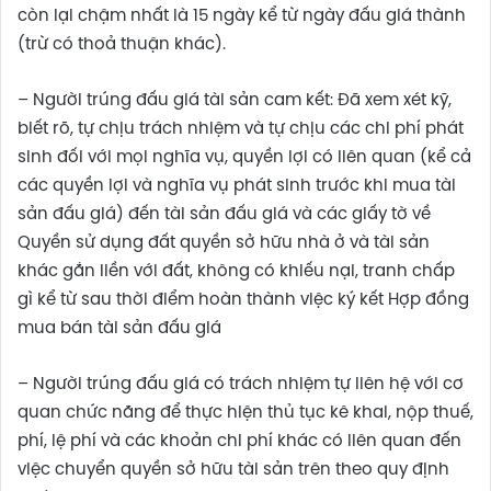
còn lại chậm nhất là 15 ngày kể từ ngày đấu giá thành
(trừ có thoả thuận khác).
– Người trúng đấu giá tài sản cam kết: Đã xem xét kỹ,
biết rõ, tự chịu trách nhiệm và tự chịu các chi phí phát
sinh đối với mọi nghĩa vụ, quyền lợi có liên quan (kể cả
các quyền lợi và nghĩa vụ phát sinh trước khi mua tài
sản đấu giá) đến tài sản đấu giá và các giấy tờ về
Quyền sử dụng đất quyền sở hữu nhà ở và tài sản
khác gắn liền với đất, không có khiếu nại, tranh chấp
gì kể từ sau thời điểm hoàn thành việc ký kết Hợp đồng
mua bán tài sản đấu giá
– Người trúng đấu giá có trách nhiệm tự liên hệ với cơ
quan chức năng để thực hiện thủ tục kê khai, nộp thuế,
phí, lệ phí và các khoản chi phí khác có liên quan đến
việc chuyển quyền sở hữu tài sản trên theo quy định