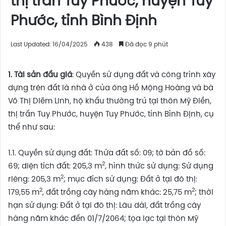
thị trấn Tuy Phước, huyện Tuy
Phước, tỉnh Bình Định
Last Updated: 16/04/2025
438
Đã đọc 9 phút
1. Tài sản đấu giá
: Quyền sử dụng đất và công trình xây
dựng trên đất là nhà ở của ông Hồ Mộng Hoàng và bà
Võ Thị Diễm Linh, hộ khẩu thường trú tại thôn Mỹ Điền,
thị trấn Tuy Phước, huyện Tuy Phước, tỉnh Bình Định, cụ
thể như sau:
1.1. Quyền sử dụng đất: Thửa đất số: 09; tờ bản đồ số:
2
69; diện tích đất: 205,3 m
, hình thức sử dụng: Sử dụng
2
riêng: 205,3 m
; mục đích sử dụng: Đất ở tại đô thị:
2
2
179,55 m
, đất trồng cây hàng năm khác: 25,75 m
; thời
hạn sử dụng: Đất ở tại đô thị: Lâu dài, đất trồng cây
hàng năm khác đến 01/7/2064; tọa lạc tại thôn Mỹ