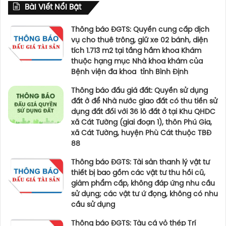
Bài Viết Nổi Bật
Thông báo ĐGTS: Quyền cung cấp dịch
vụ cho thuê trông, giữ xe 02 bánh, diện
tích 1.713 m2 tại tầng hầm khoa Khám
thuộc hạng mục Nhà khoa khám của
Bệnh viện đa khoa tỉnh Bình Định
Thông báo đấu giá đất: Quyền sử dụng
đất ở để Nhà nước giao đất có thu tiền sử
dụng đất đối với 36 lô đất ở tại Khu QHDC
xã Cát Tường (giai đoạn 1), thôn Phú Gia,
xã Cát Tường, huyện Phù Cát thuộc TBĐ
88
Thông báo ĐGTS: Tài sản thanh lý vật tư
thiết bị bao gồm các vật tư thu hồi cũ,
giảm phẩm cấp, không đáp ứng nhu cầu
sử dụng; các vật tư ứ đọng, không có nhu
cầu sử dụng
Thông báo ĐGTS: Tàu cá vỏ thép Trí