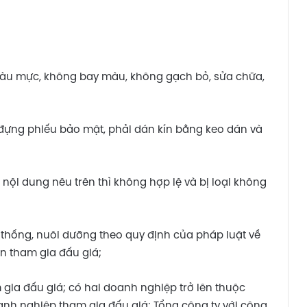
1 màu mực, không bay màu, không gạch bỏ, sửa chữa,
ư đựng phiếu bảo mật, phải dán kín bằng keo dán và
nội dung nêu trên thì không hợp lệ và bị loại không
thống, nuôi dưỡng theo quy định của pháp luật về
ân tham gia đấu giá;
 gia đấu giá; có hai doanh nghiệp trở lên thuộc
anh nghiệp tham gia đấu giá; Tổng công ty với công