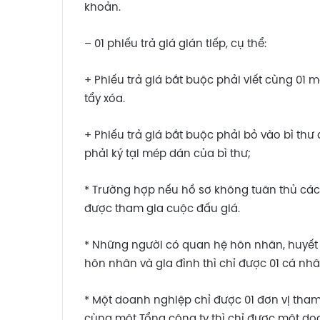
khoản.
– 01 phiếu trả giá gián tiếp, cụ thể:
+ Phiếu trả giá bắt buộc phải viết cùng 0
tẩy xóa.
+ Phiếu trả giá bắt buộc phải bỏ vào bì th
phải ký tại mép dán của bì thư;
* Trường hợp nếu hồ sơ không tuân thủ các 
được tham gia cuộc đấu giá.
* Những người có quan hệ hôn nhân, huyết 
hôn nhân và gia đình thì chỉ được 01 cá nh
* Một doanh nghiệp chỉ được 01 đơn vị tham
cùng một Tổng công ty thì chỉ được một do