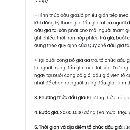
đồng)
–
Hình thức đấu giá:Bỏ phiếu gián tiếp theo 
Khi đăng ký tham gia đấu giá tất cả người 
đấu giá tài sản phát cho mỗi người tham gi
ghi phiếu, thời hạn nộp phiếu trả giá, buổi
dung theo quy định của Quy chế đấu giá tài
+ Tại buổi công bố giá đã trả, tổ chức đấu 
là người trúng đấu giá mua tài sản. Trường h
ngay tại buổi công bố giá, đấu giá viên tổ 
nhất để chọn ra người trúng đấu giá. Hình th
3. Phương thức đấu giá:
Phương thức trả giá
4
.
Bước giá
: 30.000.000 đồng (Ba mươi triệu
5.
Thời gian và địa điểm tổ chức đấu giá:
Lú