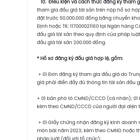
10
.
Điều kiện và cách thức đăng ký tham g
tham gia đấu giá tài sản trên nộp hồ sơ hợ
đặt trước 50.000.000 đồng bằng chuyển khoả
Định hoặc TK: 117000021160 tại Ngân hàng 
đấu giá tài sản theo quy định của pháp luậ
đấu giá tài sản 200.000 đồng
.
* Hồ sơ đăng ký đấu giá hợp lệ, gồm:
+ 01 Đơn đăng ký tham gia đấu giá do Tru
giá phải điền đầy đủ thông tin tài sản đấu g
+ 01 bản phô tô CMND/CCCD (cá nhân); 01
kèm theo CMND/CCCD của người đại diện th
+ 01 Giấy chứng nhận đăng ký kinh doanh 
môn bài năm 2023; kèm theo CMND hoặc th
pháp luật (đối với tổ chức);