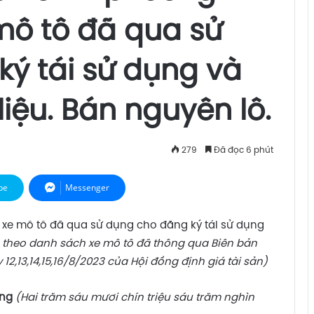
mô tô đã qua sử
ý tái sử dụng và
iệu. Bán nguyên lô.
279
Đã đọc 6 phút
pe
Messenger
 xe mô tô đã qua sử dụng cho đăng ký tái sử dụng
theo danh sách xe mô tô đã thông qua Biên bản
 12,13,14,15,16/8/2023 của Hội đồng định giá tài sản)
ồng
(Hai trăm sáu mươi chín triệu sáu trăm nghìn