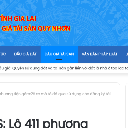
 TỨC
ĐẤU GIÁ ĐẤT
ĐẤU GIÁ TÀI SẢN
VĂN BẢN PHÁP LUẬT
L
 phương tiện gồm:25 xe mô tô đã qua sử dụng cho đăng ký tái
 Lô 411 phương