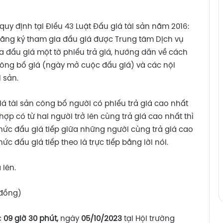
quy định tại Điều 43 Luật Đấu giá tài sản năm 2016:
đăng ký tham gia đấu giá được Trung tâm Dịch vụ
a đấu giá một tờ phiếu trả giá, hướng dẫn về cách
 công bố giá (ngày mở cuộc đấu giá) và các nội
 sản.
giá tài sản công bố người có phiếu trả giá cao nhất
ợp có từ hai người trở lên cùng trả giá cao nhất thì
chức đấu giá tiếp giữa những người cùng trả giá cao
ức đấu giá tiếp theo là trực tiếp bằng lời nói.
 lên.
 đồng)
c
09 giờ 30 phút,
ngày
05/10/2023
tại Hội trường