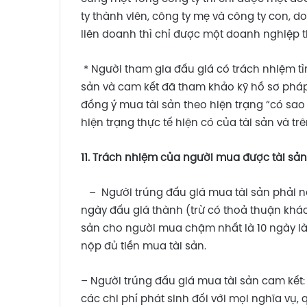
ty thành viên, công ty mẹ và công ty con, 
liên doanh thì chỉ được một doanh nghiệp 
* Người tham gia đấu giá có trách nhiệm tì
sản và cam kết đã tham khảo kỹ hồ sơ pháp l
đồng ý mua tài sản theo hiện trạng “có sa
hiện trạng thực tế hiện có của tài sản và t
11. Trách nhiệm của người mua được tài sản
– Người trúng đấu giá mua tài sản phải nộp
ngày đấu giá thành (trừ có thoả thuận khác)
sản cho người mua chậm nhất là 10 ngày làm
nộp đủ tiền mua tài sản.
– Người trúng đấu giá mua tài sản cam kết: Đ
các chi phí phát sinh đối với mọi nghĩa vụ, 