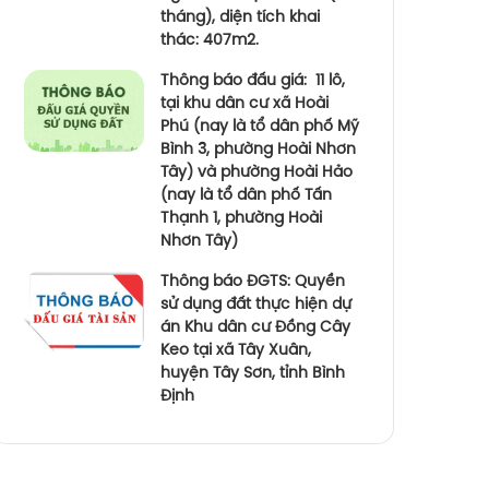
tháng), diện tích khai
thác: 407m2.
Thông báo đấu giá: 11 lô,
tại khu dân cư xã Hoài
Phú (nay là tổ dân phố Mỹ
Bình 3, phường Hoài Nhơn
Tây) và phường Hoài Hảo
(nay là tổ dân phố Tấn
Thạnh 1, phường Hoài
Nhơn Tây)
Thông báo ĐGTS: Quyền
sử dụng đất thực hiện dự
án Khu dân cư Đồng Cây
Keo tại xã Tây Xuân,
huyện Tây Sơn, tỉnh Bình
Định