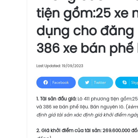
tiện gồm:25 xe 
dụng cho đăng k
386 xe bán phế l
Last Updated: 19/09/2023
Facebook
Twitter
Sky
1. Tài sản đấu giá:
Lô 411 phương tiện gồm:25
và 386 xe bán phế liệu
.
Bán nguyên lô. (
kèm 
định giá tài sản xác định giá khởi điểm ngày
2.
G
iá khởi điểm của tài sản:
269.600.000 đ