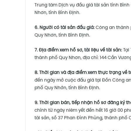
Trung tâm Dịch vụ đấu giá tài sản tỉnh Bình
Nhơn, tỉnh Bình Định.
6. Người có tài sản đấu giá:
Công an thành p
Quy Nhơn, tỉnh Bình Định.
7.
Địa điểm xem hồ sơ, tài liệu về tài sản:
Tại
thành phố Quy Nhơn, địa chỉ: 144 Cần Vương
8.
Thời gian và
địa điểm xem thực trạng về tà
đến ngày mở cuộc đấu giá tại Đồn Công an K
phố Quy Nhớn, tỉnh Bình Định.
9.
Thời gian bán
,
tiếp nhận hồ sơ đăng ký t
chính từ ngày niêm yết đến hết 16 giờ 00 ph
tài sản, số 37 Phan Đình Phùng, thành phố Q