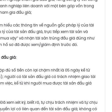
doanh nghiệp liên doanh với một bên góp vốn trong
tham gia đấu giá;
m hiểu các thông tin về nguồn gốc pháp lý của tài
ý của tài sản đấu giá, trực tiếp xem tài sản và
o mua vậy” và nhận tài sản trúng đấu giá đúng như
rên hồ sơ đã được xem/giám định trước đó.
 đấu giá:
 đủ số tiền còn lại chậm nhất là 05 ngày kể từ
; người có tài sản đấu giá có trách nhiệm giao tài
 việc, kể từ khi người mua được tài sản đấu giá
ã xem xét kỹ, biết rõ, tự chịu trách nhiệm và tự chịu
quyền lợi có liên quan đến tài sản đấu giá; không có