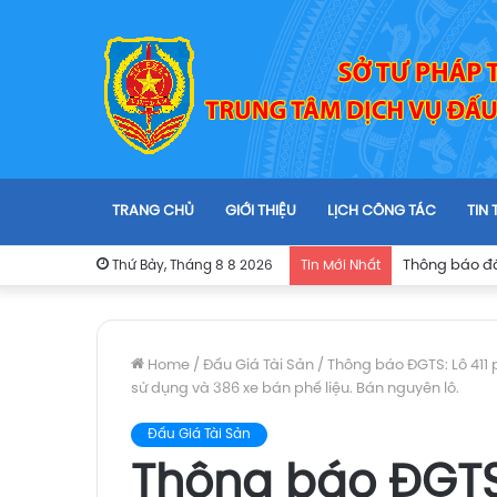
TRANG CHỦ
GIỚI THIỆU
LỊCH CÔNG TÁC
TIN
Thứ Bảy, Tháng 8 8 2026
Tin Mới Nhất
Home
/
Đấu Giá Tài Sản
/
Thông báo ĐGTS: Lô 411
sử dụng và 386 xe bán phế liệu. Bán nguyên lô.
Đấu Giá Tài Sản
Thông báo ĐGTS: