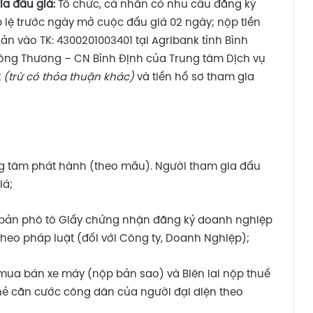
ia đấu giá:
Tổ chức, cá nhân có nhu cầu đăng ký
p lệ trước ngày mở cuộc đấu giá 02 ngày; nộp tiền
n vào TK: 4300201003401 tại Agribank tỉnh Bình
Công Thương – CN Bình Định của Trung tâm Dịch vụ
t
(trừ có thỏa thuận khác)
và tiền hồ sơ tham gia
ng tâm phát hành (theo mẫu). Người tham gia đấu
iá;
 bản phô tô Giấy chứng nhận đăng ký doanh nghiệp
eo pháp luật (đối với Công ty, Doanh Nghiệp);
mua bán xe máy (nộp bản sao) và Biên lai nộp thuế
ẻ căn cước công dân của người đại diện theo