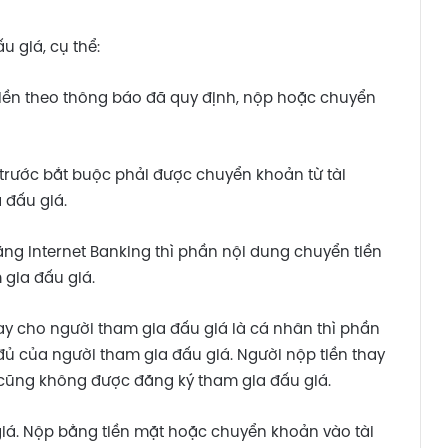
u giá, cụ thể:
tiền theo thông báo đã quy định, nộp hoặc chuyển
t trước bắt buộc phải được chuyển khoản từ tài
 đấu giá.
ằng Internet Banking thì phần nội dung chuyển tiền
 gia đấu giá.
hay cho người tham gia đấu giá là cá nhân thì phần
 đủ của người tham gia đấu giá. Người nộp tiền thay
 cũng không được đăng ký tham gia đấu giá.
giá. Nộp bằng tiền mặt hoặc chuyển khoản vào tài