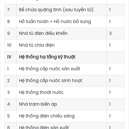
7
Bể chứa quặng tinh (sau tuyển từ)
1
8
Hồ tuần hoàn + Hồ nước bổ sung
1
9
Nhà tủ điện điều khiển
3
10
Nhà tủ chia điện
1
IV
Hệ thống hạ tầng kỹ thuật
1
Hệ thống cấp nước sản xuất
1
2
Hệ thống cấp nước sinh hoạt
1
3
Hệ thống thoát nước
1
4
Nhà trạm biến áp
1
5
Hệ thống điện chiếu sáng
1
6
Hệ thống điện sản xuất
1