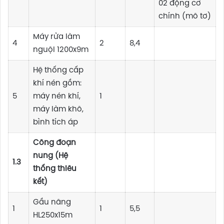
02 động cơ
chính (mô tơ)
Máy rửa làm
4
2
8,4
nguội 1200x9m
Hệ thống cấp
khí nén gồm:
5
máy nén khí,
1
máy làm khô,
bình tích áp
Công đoạn
nung (Hệ
1.3
thống thiêu
kết)
Gầu nâng
1
1
5,5
HL250x15m