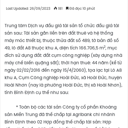
Last Updated: 26/09/2023
181
Đã đọc 10 phút
Trung tâm Dịch vụ đấu giá tài sản tổ chức đấu giá tài
sản sau: Tài sản gắn liền trên đất thuê và hệ thống
máy móc thiết bị, thuộc thửa đất số 489, tờ bản đồ số
2
49, lô đất A8 thuộc khu A, diện tích 166.706,5 m
, mục
đích sử dụng đất: đất cụm công nghiệp (xây dựng nhà
máy chế biến quặng sắt); thời hạn thuê: 44 năm (kể từ
ngày 02/02/2016 đến ngày 15/4/2060), tọa lạc tại Lô A8
khu A, Cụm Công nghiệp Hoài Đức, xã Hoài Đức, huyện
Hoài Nhơn (nay là phường Hoài Đức, thị xã Hoài Nhơn),
tỉnh Bình Định cụ thể như sau:
* Toàn bộ các tài sản Công ty cổ phần Khoáng
sản Miền Trung đã thế chấp tại Agribank chi nhánh
Bình Định theo 02 Hợp đồng thế chấp tài sản: Hợp