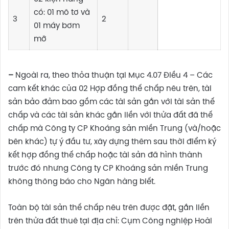
có: 01 mô tơ và
3
2
01 máy bơm
mỡ
–
Ngoài ra, theo thỏa thuận tại Mục 4.07 Điều 4 – Các
cam kết khác của 02 Hợp đồng thế chấp nêu trên, tài
sản bảo đảm bao gồm các tài sản gắn với tài sản thế
chấp và các tài sản khác gắn liền với thửa đất đã thế
chấp mà Công ty CP Khoáng sản miền Trung (và/hoặc
bên khác) tự ý đầu tư, xây dựng thêm sau thời điểm ký
kết hợp đồng thế chấp hoặc tài sản đã hình thành
trước đó nhưng Công ty CP Khoáng sản miền Trung
không thông báo cho Ngân hàng biết.
Toàn bộ tài sản thế chấp nêu trên được đặt, gắn liền
trên thửa đất thuê tại địa chỉ: Cụm Công nghiệp Hoài