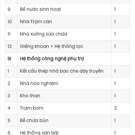
9
Bể nước sinh hoạt
1
10
Nhà Trạm cân
1
11
Nhà xưởng sửa chữa
1
12
Giếng khoan + Hệ thống lọc
1
III
Hệ thống công nghệ phụ trợ
1
Kết cấu thép nhà bao che dây truyền
1
2
Nhà hóa nghiệm
1
3
Kho than
1
4
Trạm bơm
2
5
Bể chứa bùn
1
6
Hệ thống sân bãi
1