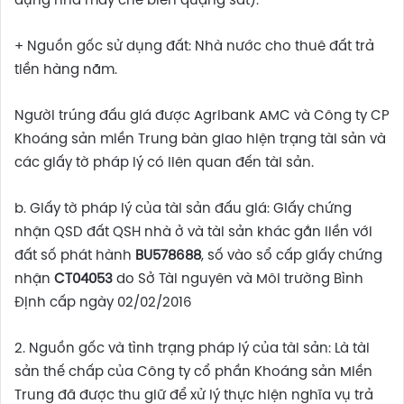
dựng nhà máy chế biến quặng sắt).
+ Nguồn gốc sử dụng đất: Nhà nước cho thuê đất trả
tiền hàng năm.
Người trúng đấu giá được Agribank AMC và Công ty CP
Khoáng sản miền Trung bàn giao hiện trạng tài sản và
các giấy tờ pháp lý có liên quan đến tài sản.
b. Giấy tờ pháp lý của tài sản đấu giá: Giấy chứng
nhận QSD đất QSH nhà ở và tài sản khác gắn liền với
đất số phát hành
BU578688
, số vào sổ cấp giấy chứng
nhận
CT04053
do Sở Tài nguyên và Môi trường Bình
Định cấp ngày 02/02/2016
2. Nguồn gốc và tình trạng pháp lý của tài sản: Là tài
sản thế chấp của Công ty cổ phần Khoáng sản Miền
Trung đã được thu giữ để xử lý thực hiện nghĩa vụ trả