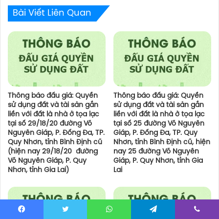
Bài Viết Liên Quan
Thông báo đấu giá: Quyền
Thông báo đấu giá: Quyền
sử dụng đất và tài sản gắn
sử dụng đất và tài sản gắn
liền với đất là nhà ở tọa lạc
liền với đất là nhà ở tọa lạc
tại số 29/18/20 đường Võ
tại số 25 đường Võ Nguyên
Nguyên Giáp, P. Đống Đa, TP.
Giáp, P. Đống Đa, TP. Quy
Quy Nhơn, tỉnh Bình Định cũ
Nhơn, tỉnh Bình Định cũ, hiện
(hiện nay 29/18/20 đường
nay 25 đường Võ Nguyên
Võ Nguyên Giáp, P. Quy
Giáp, P. Quy Nhơn, tỉnh Gia
Nhơn, tỉnh Gia Lai)
Lai
Facebook
Twitter
WhatsApp
Telegram
Viber