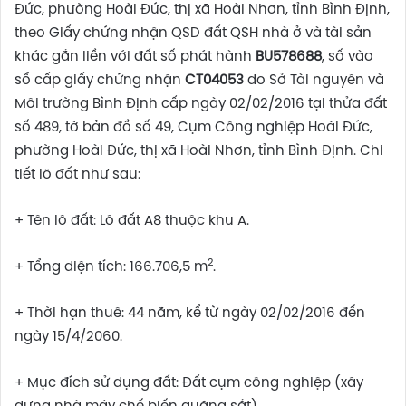
Đức, phường Hoài Đức, thị xã Hoài Nhơn, tỉnh Bình Định,
theo Giấy chứng nhận QSD đất QSH nhà ở và tài sản
khác gắn liền với đất số phát hành
BU578688
, số vào
sổ cấp giấy chứng nhận
CT04053
do Sở Tài nguyên và
Môi trường Bình Định cấp ngày 02/02/2016 tại thửa đất
số 489, tờ bản đồ số 49, Cụm Công nghiệp Hoài Đức,
phường Hoài Đức, thị xã Hoài Nhơn, tỉnh Bình Định. Chi
tiết lô đất như sau:
+ Tên lô đất: Lô đất A8 thuộc khu A.
2
+ Tổng diện tích: 166.706,5 m
.
+ Thời hạn thuê: 44 năm, kể từ ngày 02/02/2016 đến
ngày 15/4/2060.
+ Mục đích sử dụng đất: Đất cụm công nghiệp (xây