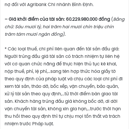
nợ đối với Agribank Chi nhánh Bình Định.
– Giá khởi điểm của tài sản:
60.229.980.000 đồng
(
Bằng
chữ: Sáu mươi tỷ, hai trăm hai mươi chín triệu chín
trăm tám mươi ngàn đồng)
.
* Các loại thuế, chi phí liên quan đến tài sản đấu giá:
Người trúng đấu giá tài sản có trách nhiệm tự liên hệ
với cơ quan chức năng để thực hiện thủ tục kê khai,
nộp thuế, phí, lệ phí,…sang tên hợp thức hóa giấy tờ
theo quy định của pháp luật và chịu các loại chi phí đi
xem tài sản, tháo dỡ, bốc xếp, vận chuyển, bảo quản,
xử lý tài sản theo quy định,…từ thời điểm bàn giao tài
sản. Khách hàng trúng đấu giá không bốc dỡ, di dời
vận chuyển tài sản, không xin gia hạn,…trước thời hạn
thu hồi theo quy định thì tự chịu mọi tổn thất và trách
nhiệm trước Pháp luật.