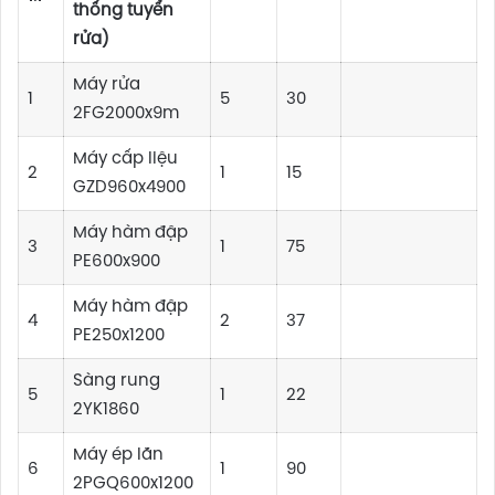
thống tuyển
rửa)
Máy rửa
1
5
30
2FG2000x9m
Máy cấp liệu
2
1
15
GZD960x4900
Máy hàm đập
3
1
75
PE600x900
Máy hàm đập
4
2
37
PE250x1200
Sàng rung
5
1
22
2YK1860
Máy ép lăn
6
1
90
2PGQ600x1200