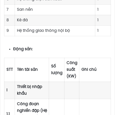
7
San nền
1
8
Kè đá
1
9
Hệ thống giao thông nội bộ
1
Động sản:
Công
Số
STT
Tên tài sản
suất
Ghi chú
lượng
(KW)
Thiết bị nhập
I
khẩu
Công đoạn
nghiền đập (Hệ
1.1