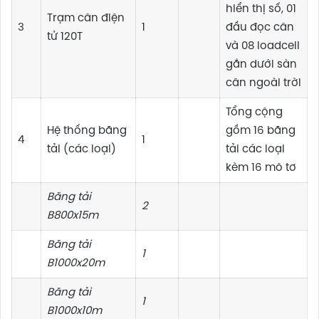
hiển thị số, 01
Trạm cân điện
3
1
đầu đọc cân
tử 120T
và 08 loadcell
gắn dưới sàn
cân ngoài trời
Tổng cộng
Hệ thống băng
gồm 16 băng
4
1
tải (các loại)
tải các loại
kèm 16 mô tơ
Băng tải
2
B800x15m
Băng tải
1
B1000x20m
Băng tải
1
B1000x10m