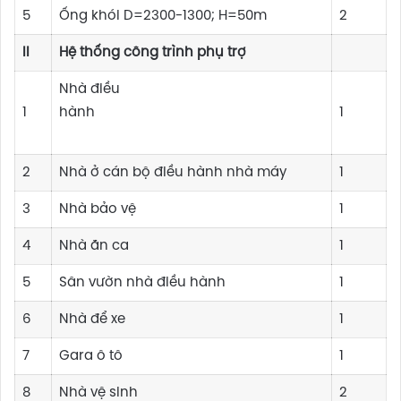
5
Ống khói D=2300-1300; H=50m
2
II
Hệ thống công trình phụ trợ
Nhà điều
1
hành
1
2
Nhà ở cán bộ điều hành nhà máy
1
3
Nhà bảo vệ
1
4
Nhà ăn ca
1
5
Sân vườn nhà điều hành
1
6
Nhà để xe
1
7
Gara ô tô
1
8
Nhà vệ sinh
2