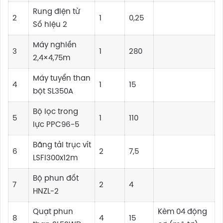
Rung điện từ
2
1
0,25
Số hiệu 2
Máy nghiền
3
1
280
2,4×4,75m
Máy tuyển than
4
1
15
bột SL350A
Bộ lọc trong
5
1
110
lực PPC96-5
Băng tải trục vít
6
2
7,5
LSFi300x12m
Bộ phun đốt
7
2
4
HNZL-2
Quạt phun
Kèm 04 động
8
4
15