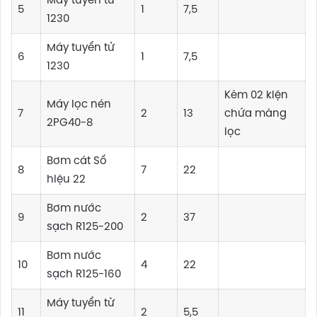
Máy tuyển từ
5
1
7,5
1230
Máy tuyển tử
6
1
7,5
1230
Kèm 02 kiện
Máy lọc nén
7
2
13
chứa màng
2PG40-8
lọc
Bơm cát Số
8
7
22
hiệu 22
Bơm nước
9
2
37
sạch R125-200
Bơm nước
10
4
22
sạch R125-160
Máy tuyển từ
11
2
5,5