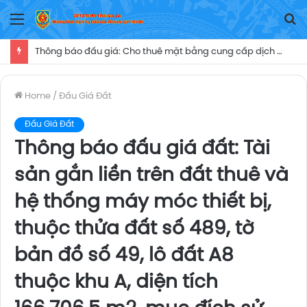
Menu
T
Ki
Thông báo đấu giá: Cho thuê mặt bằng cung cấp dịch vụăn uống, cửa hàng tiện ích (căn tin) thời hạn 05 năm tại Trung tâm Y tế Ayun Pa, kể từ ngày Trung tâm Y tế Ayun Pa ký Hợp đồng cho thuê mặt bằng và biên bản bàn giao mặt bằng khai thác dịch vụ nói trên cho người trúng đấu giá
Home
/
Đấu Giá Đất
Đấu Giá Đất
Thông báo đấu giá đất: Tài
sản gắn liền trên đất thuê và
hệ thống máy móc thiết bị,
thuộc thửa đất số 489, tờ
bản đồ số 49, lô đất A8
thuộc khu A, diện tích