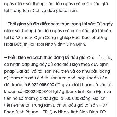
ngày niêm yết thông báo đến ngày mở cuộc đấu giá
tại Trung tâm Dịch vụ đấu giá tài sản.
– Thời gian và địa điểm xem thực trạng tài sản:
Từ ngày
niêm yết thông báo đến ngày mở cuộc đấu giá tài sản
tại Lô A8 khu A, Cụm Công nghiệp Hoài Đức, phường
Hoài Đức, thị xã Hoài Nhơn, tỉnh Bình Định.
–
Điều kiện và cách thức đăng ký đấu giá
: Các tổ chức,
cá nhân đáp ứng đầy đủ các điều kiện theo quy định
pháp luật đối với tài sản nêu trên và có nhu cầu đăng
ký tham gia đấu giá tài sản trên phải nộp khoản tiền
đặt trước là
6.022.998.000
đồngvào tài khoản số vào tài
khoản số 4300201003401 tại Agribank tỉnh Bình Định và
tiền hồ sơ tham gia đấu giá là 500.000 đồng. Mọi chi
tiết liên hệ tại Trung tâm Dịch vụ đấu giá tài sản – 37
Phan Đình Phùng – TP. Quy Nhơn, tỉnh Bình Định. ĐT: