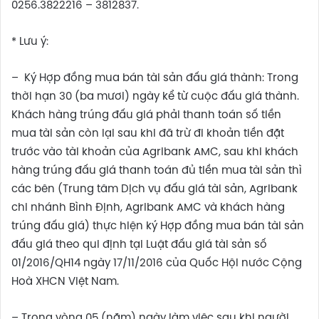
0256.3822216 – 3812837.
* Lưu ý:
– Ký Hợp đồng mua bán tài sản đấu giá thành: Trong
thời hạn 30 (ba mươi) ngày kể từ cuộc đấu giá thành.
Khách hàng trúng đấu giá phải thanh toán số tiền
mua tài sản còn lại sau khi đã trừ đi khoản tiền đặt
trước vào tài khoản của Agribank AMC, sau khi khách
hàng trúng đấu giá thanh toán đủ tiền mua tài sản thì
các bên (Trung tâm Dịch vụ đấu giá tài sản, Agribank
chi nhánh Bình Định, Agribank AMC và khách hàng
trúng đấu giá) thực hiện ký Hợp đồng mua bán tài sản
đấu giá theo qui định tại Luật đấu giá tài sản số
01/2016/QH14 ngày 17/11/2016 của Quốc Hội nước Cộng
Hoà XHCN Việt Nam.
– Trong vòng 05 (năm) ngày làm việc sau khi người