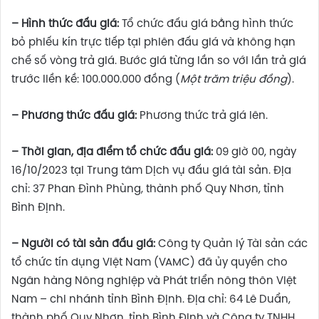
– Hình thức đấu giá
:
Tổ chức đấu giá bằng hình thức
bỏ phiếu kín trực tiếp tại phiên đấu giá và không hạn
chế số vòng trả giá. Bước giá từng lần so với lần trả giá
trước liền kề: 100.000.000 đồng (
Một trăm triệu đồng
).
– Phương thức đấu giá:
Phương thức trả giá lên.
– Thời gian, địa điểm tổ chức đấu giá:
09 giờ 00, ngày
16/10/2023 tại Trung tâm Dịch vụ đấu giá tài sản. Địa
chỉ: 37 Phan Đình Phùng, thành phố Quy Nhơn, tỉnh
Bình Định.
– Người có tài sản đấu giá:
Công ty Quản lý Tài sản các
tổ chức tín dụng Việt Nam (VAMC) đã ủy quyền cho
Ngân hàng Nông nghiệp và Phát triển nông thôn Việt
Nam – chi nhánh tỉnh Bình Định. Địa chỉ: 64 Lê Duẩn,
thành phố Quy Nhơn, tỉnh Bình Định và Công ty TNHH