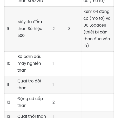
than SL52WD
cơ (mô tơ)
Kèm 04 động
cơ (mô tơ) và
Máy đo đếm
06 Loadcell
9
than Số hiệu
2
3
(thiết bị cân
500
than đưa vào
lò)
Bộ bơm dầu
10
máy nghiền
1
than
Quạt trợ đốt
11
1
than
Động cơ cấp
12
2
than
13
Quạt thổi than
1