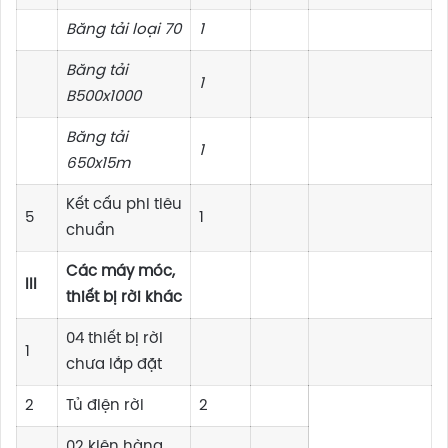
Băng tải loại 70
1
Băng tải
1
B500x1000
Băng tải
1
650x15m
Kết cấu phi tiêu
5
1
chuẩn
Các máy móc,
III
thiết bị rời khác
04 thiết bị rời
1
chưa lắp đặt
2
Tủ điện rời
2
02 kiện hàng