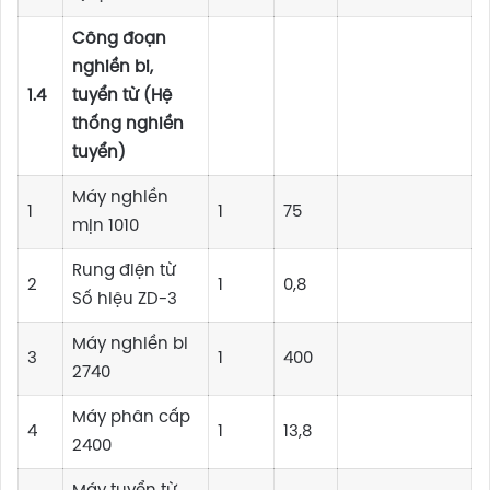
Công đoạn
nghiền bi,
1.4
tuyển từ (Hệ
thống nghiền
tuyển)
Máy nghiền
1
1
75
mịn 1010
Rung điện từ
2
1
0,8
Số hiệu ZD-3
Máy nghiền bi
3
1
400
2740
Máy phân cấp
4
1
13,8
2400