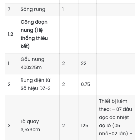
7
Sàng rung
1
Công đoạn
nung (Hệ
1.2
thống thiêu
kết)
Gầu nung
1
2
22
400x25m
Rung điện từ
2
2
0,75
Số hiệu DZ-3
Thiết bị kèm
theo: – 07 đầu
đọc đo nhiệt
Lò quay
3
2
125
độ lò (05
3,5x60m
nhỏ+02 lớn) –