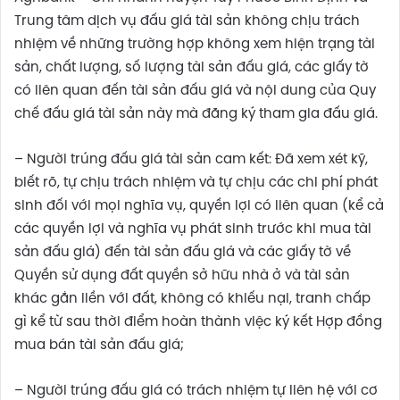
Trung tâm dịch vụ đấu giá tài sản không chịu trách
nhiệm về những trường hợp không xem hiện trạng tài
sản, chất lượng, số lượng tài sản đấu giá, các giấy tờ
có liên quan đến tài sản đấu giá và nội dung của Quy
chế đấu giá tài sản này mà đăng ký tham gia đấu giá.
– Người trúng đấu giá tài sản cam kết: Đã xem xét kỹ,
biết rõ, tự chịu trách nhiệm và tự chịu các chi phí phát
sinh đối với mọi nghĩa vụ, quyền lợi có liên quan (kể cả
các quyền lợi và nghĩa vụ phát sinh trước khi mua tài
sản đấu giá) đến tài sản đấu giá và các giấy tờ về
Quyền sử dụng đất quyền sở hữu nhà ở và tài sản
khác gắn liền với đất, không có khiếu nại, tranh chấp
gì kể từ sau thời điểm hoàn thành việc ký kết Hợp đồng
mua bán tài sản đấu giá;
– Người trúng đấu giá có trách nhiệm tự liên hệ với cơ