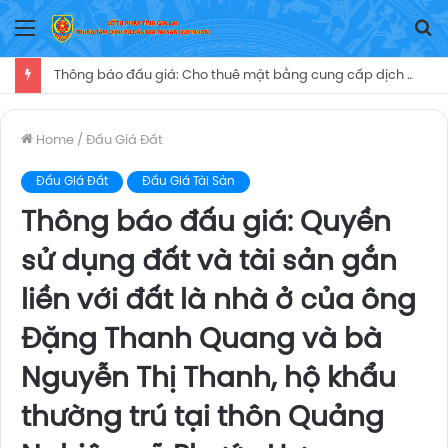
Menu
T
Ki
Thông báo đấu giá: Cho thuê mặt bằng cung cấp dịch vụăn uống, cửa hàng tiện ích (căn tin) thời hạn 05 năm tại Trung tâm Y tế Ayun Pa, kể từ ngày Trung tâm Y tế Ayun Pa ký Hợp đồng cho thuê mặt bằng và biên bản bàn giao mặt bằng khai thác dịch vụ nói trên cho người trúng đấu giá
Home
/
Đấu Giá Đất
Đấu Giá Đất
Đấu Giá Tài Sản
Thông báo đấu giá: Quyền
sử dụng đất và tài sản gắn
liền với đất là nhà ở của ông
Đặng Thanh Quang và bà
Nguyễn Thị Thanh, hộ khẩu
thường trú tại thôn Quảng