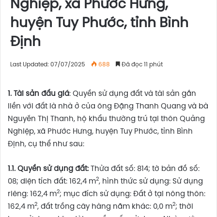
Nghiệp, xã Phước Hưng,
huyện Tuy Phước, tỉnh Bình
Định
Last Updated: 07/07/2025
688
Đã đọc 11 phút
1. Tài sản đấu giá
: Quyền sử dụng đất và tài sản gắn
liền với đất là nhà ở của ông Đặng Thanh Quang và bà
Nguyễn Thị Thanh, hộ khẩu thường trú tại thôn Quảng
Nghiệp, xã Phước Hưng, huyện Tuy Phước, tỉnh Bình
Định, cụ thể như sau:
1.1. Quyền sử dụng đất:
Thửa đất số: 814; tờ bản đồ số:
2
08; diện tích đất: 162,4 m
, hình thức sử dụng: Sử dụng
2
riêng: 162,4 m
; mục đích sử dụng: Đất ở tại nông thôn:
2
2
162,4 m
, đất trồng cây hàng năm khác: 0,0 m
; thời