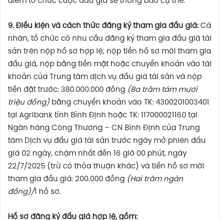
điểm tổ chức cuộc đấu giá sẽ thông báo cụ thể.
9
.
Điều kiện và cách thức đăng ký
tham gia đấu giá
:
Cá
nhân, tổ chức có nhu cầu đăng ký tham gia đấu giá tài
sản trên nộp hồ sơ hợp lệ; nộp tiền hồ sơ mời tham gia
đấu giá, nộp bằng tiền mặt hoặc chuyển khoản vào tài
khoản của Trung tâm dịch vụ đấu giá tài sản và nộp
tiền đặt trước: 380.000.000 đồng
(Ba trăm tám mươi
triệu đồng)
bằng chuyển khoản vào TK: 4300201003401
tại Agribank tỉnh Bình Định hoặc TK: 117000021160 tại
Ngân hàng Công Thương – CN Bình Định của Trung
tâm Dịch vụ đấu giá tài sản trước ngày mở phiên đấu
giá 02 ngày, chậm nhất đến 16 giờ 00 phút, ngày
22/7/2025 (trừ có thỏa thuận khác) và tiền hồ sơ mời
tham gia đấu giá: 200.000 đồng
(Hai trăm ngàn
đồng)
/
1 hồ sơ.
Hồ sơ đăng ký đấu giá hợp lệ, gồm: