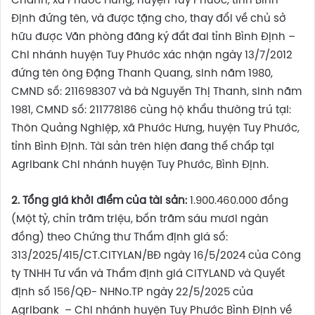
Chánh, xã Phước Hưng, huyện Tuy Phước, tỉnh Bình
Định đứng tên, và được tặng cho, thay đổi về chủ sở
hữu được Văn phòng đăng ký đất đai tỉnh Bình Định –
Chi nhánh huyện Tuy Phước xác nhận ngày 13/7/2012
đứng tên ông Đặng Thanh Quang, sinh năm 1980,
CMND số: 211698307 và bà Nguyễn Thị Thanh, sinh năm
1981, CMND số: 211778186 cùng hộ khẩu thường trú tại:
Thôn Quảng Nghiệp, xã Phước Hưng, huyện Tuy Phước,
tỉnh Bình Định. Tài sản trên hiện đang thế chấp tại
Agribank Chi nhánh huyện Tuy Phước, Bình Định.
2. Tổng giá khởi điểm của tài sản:
1.900.460.000 đồng
(Một tỷ, chín trăm triệu, bốn trăm sáu mươi ngàn
đồng) theo Chứng thư Thẩm định giá số:
313/2025/415/CT.CITYLAN/BĐ ngày 16/5/2024 của Công
ty TNHH Tư vấn và Thẩm định giá CITYLAND và Quyết
định số 156/QĐ- NHNo.TP ngày 22/5/2025 của
Agribank – Chi nhánh huyện Tuy Phước Bình Định về