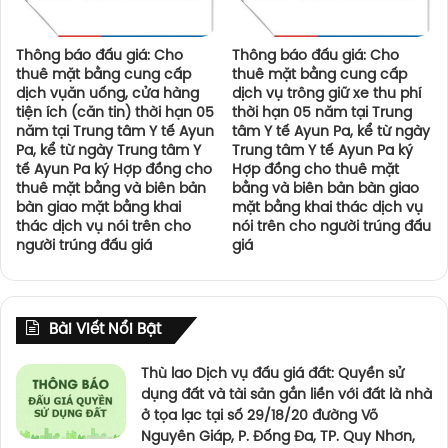
Thông báo đấu giá: Cho
Thông báo đấu giá: Cho
thuê mặt bằng cung cấp
thuê mặt bằng cung cấp
dịch vụăn uống, cửa hàng
dịch vụ trông giữ xe thu phí
tiện ích (căn tin) thời hạn 05
thời hạn 05 năm tại Trung
năm tại Trung tâm Y tế Ayun
tâm Y tế Ayun Pa, kể từ ngày
Pa, kể từ ngày Trung tâm Y
Trung tâm Y tế Ayun Pa ký
tế Ayun Pa ký Hợp đồng cho
Hợp đồng cho thuê mặt
thuê mặt bằng và biên bản
bằng và biên bản bàn giao
bàn giao mặt bằng khai
mặt bằng khai thác dịch vụ
thác dịch vụ nói trên cho
nói trên cho người trúng đấu
người trúng đấu giá
giá
Bài Viết Nổi Bật
Thù lao Dịch vụ đấu giá đất: Quyền sử
dụng đất và tài sản gắn liền với đất là nhà
ở tọa lạc tại số 29/18/20 đường Võ
Nguyên Giáp, P. Đống Đa, TP. Quy Nhơn,