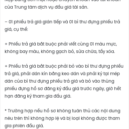
Nộp bằng tiền mặt hoặc chuyển khoản vào tài khoản
của Trung tâm dịch vụ đấu giá tài sản.
– 01 phiếu trả giá gián tiếp và 01 bì thư đựng phiếu trả
giá, cụ thể:
+ Phiếu trả giá bắt buộc phải viết cùng 01 màu mực,
không bay màu, không gạch bỏ, sửa chữa, tẩy xóa.
+ Phiếu trả giá bắt buộc phải bỏ vào bì thư đựng phiếu
trả giá, phải dán kín bằng keo dán và phải ký tại mép
dán của bì thư đựng phiếu trả giá và bỏ vào thùng
phiếu đựng hồ sơ đăng ký đấu giá trước ngày, giờ hết
hạn đăng ký tham gia đấu giá.
* Trường hợp nếu hồ sơ không tuân thủ các nội dung
nêu trên thì không hợp lệ và bị loại không được tham
gia phiên đấu giá.