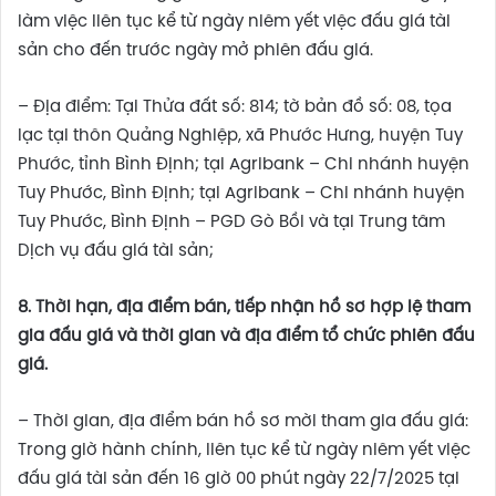
làm việc liên tục kể từ ngày niêm yết việc đấu giá tài
sản cho đến trước ngày mở phiên đấu giá.
– Địa điểm: Tại Thửa đất số: 814; tờ bản đồ số: 08, tọa
lạc tại thôn Quảng Nghiệp, xã Phước Hưng, huyện Tuy
Phước, tỉnh Bình Định; tại Agribank – Chi nhánh huyện
Tuy Phước, Bình Định; tại Agribank – Chi nhánh huyện
Tuy Phước, Bình Định – PGD Gò Bồi và tại Trung tâm
Dịch vụ đấu giá tài sản;
8.
Thời hạn, địa điểm bán, tiếp nhận hồ sơ hợp lệ tham
gia đấu giá và
t
hời gian và địa điểm
tổ chức phiên
đấu
giá
.
– Thời gian, địa điểm bán hồ sơ mời tham gia đấu giá:
Trong giờ hành chính, liên tục kể từ ngày niêm yết việc
đấu giá tài sản đến 16 giờ 00 phút ngày 22/7/2025 tại