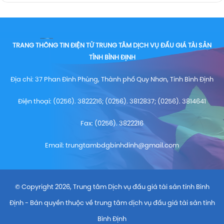
TRANG THÔNG TIN ĐIỆN TỬ TRUNG TÂM DỊCH VỤ ĐẤU GIÁ TÀI SẢN
TỈNH BÌNH ĐỊNH
Địa chỉ: 37 Phan Đình Phùng, Thành phố Quy Nhơn, Tỉnh Bình Định
Điện thoại: (0256). 3822216; (0256). 3812837; (0256). 3814641
Fax: (0256). 3822216
Email:
trungtambdgbinhdinh@gmail.com
© Copyright 2026, Trung tâm Dịch vụ đấu giá tài sản tỉnh Bình
Định - Bản quyền thuộc về trung tâm dịch vụ đấu giá tài sản tỉnh
Bình Định