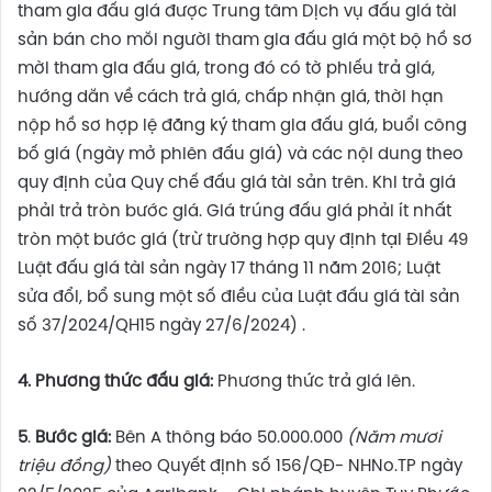
tham gia đấu giá được Trung tâm Dịch vụ đấu giá tài
sản bán cho mỗi người tham gia đấu giá một bộ hồ sơ
mời tham gia đấu giá, trong đó có tờ phiếu trả giá,
hướng dẫn về cách trả giá, chấp nhận giá, thời hạn
nộp hồ sơ hợp lệ đăng ký tham gia đấu giá, buổi công
bố giá (ngày mở phiên đấu giá) và các nội dung theo
quy định của Quy chế đấu giá tài sản trên. Khi trả giá
phải trả tròn bước giá. Giá trúng đấu giá phải ít nhất
tròn một bước giá (trừ trường hợp quy định tại Điều 49
Luật đấu giá tài sản ngày 17 tháng 11 năm 2016; Luật
sửa đổi, bổ sung một số điều của Luật đấu giá tài sản
số 37/2024/QH15 ngày 27/6/2024) .
4. Phương thức đấu giá:
Phương thức trả giá lên.
5
.
Bước giá:
Bên A thông báo 50.000.000
(Năm mươi
triệu đồng)
theo Quyết định số 156/QĐ- NHNo.TP ngày