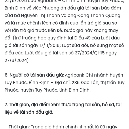
22/5/2025 của Agribank – Chi nhánh huyện Tuy Phước,
Bình Định về việc Phương án đấu giá tài sản bảo đảm
của bà Nguyễn Thị Thanh và ông Đặng Thanh Quang
và là mức chênh lệch cố định của lần trả giá sau so
với lần trả giá trước liền kề, bước giá này không thay
đổi (trừ trường hợp quy định tại Điều 49 của Luật đấu
giá tài sảnngày 17/11/2016
;
Luật sửa đổi, bổ sung một số
điều của Luật đấu giá tài sản số 37/2024/QH15 ngày
27/6/2024)
6
. Người có tài sản đấu giá:
Agribank Chi nhánh huyện
Tuy Phước, Bình Định – Địa chỉ: 285 Đào Tấn, thị trấn Tuy
Phước, huyện Tuy Phước, tỉnh Bình Định.
7.
Thời gian, địa điểm xem thực trạng tài sản, hồ sơ, tài
liệu về tài sản đấu giá.
– Thời gian: Trong giờ hành chính, ít nhất là 03 ngày