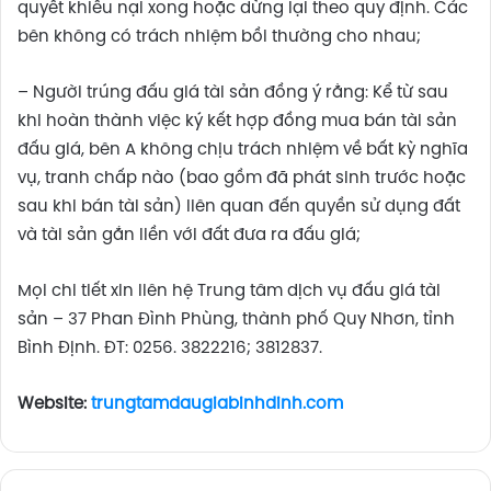
quyết khiếu nại xong hoặc dừng lại theo quy định. Các
bên không có trách nhiệm bồi thường cho nhau;
– Người trúng đấu giá tài sản đồng ý rằng: Kể từ sau
khi hoàn thành việc ký kết hợp đồng mua bán tài sản
đấu giá, bên A không chịu trách nhiệm về bất kỳ nghĩa
vụ, tranh chấp nào (bao gồm đã phát sinh trước hoặc
sau khi bán tài sản) liên quan đến quyền sử dụng đất
và tài sản gắn liền với đất đưa ra đấu giá;
Mọi chi tiết xin liên hệ Trung tâm dịch vụ đấu giá tài
sản – 37 Phan Đình Phùng, thành phố Quy Nhơn, tỉnh
Bình Định. ĐT: 0256. 3822216; 3812837.
Website:
trungtamdaugiabinhdinh.com