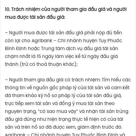
10. Trách nhiệm của người tham gia đấu giá và người
mua được tài sản đấu giá:
– Người mua được tài sản đấu giá phải nộp đủ tiền
còn lại cho Agribank – Chi nhánh huyện Tuy Phước
Bình Định hoặc Trung tâm dịch vụ đấu giá tài sản
chậm nhất là 15 ngày làm việc kể từ ngày đấu giá
thành (trừ có thoả thuận khác);
– Người tham gia đấu giá có trách nhiệm: Tìm hiểu các
thông tin về nguồn gốc pháp lý của tài sản và cam kết
đã tham khảo kỹ hồ sơ pháp lý của tài sản đấu giá,
trực tiếp xem tài sản và đồng ý mua tài sản theo
nguyên trạng, “có sao mua vậy” và nhận tài sản trúng
đấu giá đúng như hiện trạng thực tế hiện có của tài
sản và trên hồ sơ đã được xem, giám định trước đó.
Agribank – Chi nhánh huyện Tuy Phước Bình Định và