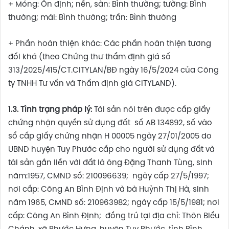
+ Móng: Ổn định; nền, sàn: Bình thường; tường: Bình
thường; mái: Bình thường; trần: Bình thường
+ Phần hoàn thiện khác: Các phần hoàn thiện tương
đối khá (theo Chứng thư thẩm định giá số
313/2025/415/CT.CITYLAN/BĐ ngày 16/5/2024 của Công
ty TNHH Tư vấn và Thẩm định giá CITYLAND).
1.3. Tình trạng pháp lý:
Tài sản nói trên được cấp giấy
chứng nhận quyền sử dụng đất số AB 134892, số vào
sổ cấp giấy chứng nhận H 00005 ngày 27/01/2005 do
UBND huyện Tuy Phước cấp cho người sử dụng đất và
tài sản gắn liền với đất là ông Đặng Thanh Tùng, sinh
năm:1957, CMND số: 210096639; ngày cấp 27/5/1997;
nơi cấp: Công An Bình Định và bà Huỳnh Thị Hà, sinh
năm 1965, CMND số: 210963982; ngày cấp 15/5/1981; nơi
cấp: Công An Bình Định; đồng trú tại địa chỉ: Thôn Biểu