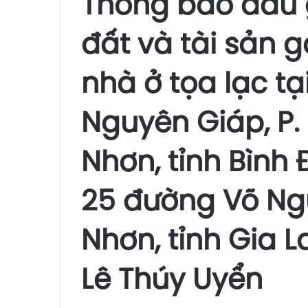
Thông báo đấu 
đất và tài sản gắ
nhà ở tọa lạc t
Nguyên Giáp, P.
Nhơn, tỉnh Bình 
25 đường Võ Ngu
Nhơn, tỉnh Gia 
Lê Thúy Uyển