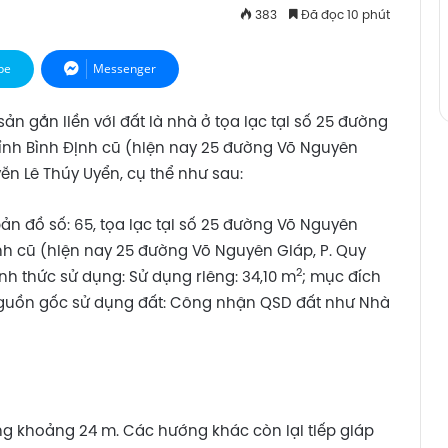
383
Đã đọc 10 phút
pe
Messenger
sản gắn liền với đất là nhà ở tọa lạc tại số 25 đường
tỉnh Bình Định cũ (hiện nay 25 đường Võ Nguyên
yễn Lê Thúy Uyển, cụ thể như sau:
 bản đồ số: 65, tọa lạc tại số 25 đường Võ Nguyên
ịnh cũ (hiện nay 25 đường Võ Nguyên Giáp, P. Quy
2
ình thức sử dụng: Sử dụng riêng: 34,10 m
; mục đích
; nguồn gốc sử dụng đất: Công nhận QSD đất như Nhà
khoảng 24 m. Các hướng khác còn lại tiếp giáp