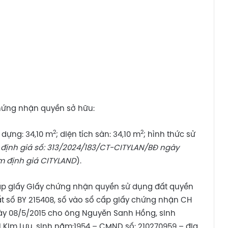
chứng nhận quyền sở hữu:
2
2
y dựng: 34,10 m
; diện tích sàn: 34,10 m
; hình thức sử
định giá số: 313/2024/183/CT-CITYLAN/BĐ ngày
m định giá CITYLAND
).
 cấp giấy Giấy chứng nhận quyền sử dụng đất quyền
đất số BY 215408, số vào sổ cấp giấy chứng nhận CH
y 08/5/2015 cho ông Nguyễn Sanh Hồng, sinh
 Kim Lưu, sinh năm:1954 – CMND số: 210270959 – địa