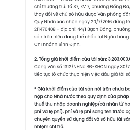
chỉ thường trú: Tổ 37, KV 7, phường Đống 
thay đổi về chủ sở hữu được Văn phòng đăn
Quy Nhơn xác nhận ngày 20/7/2016 đứng tên
211476408 – địa chỉ: 44/1 Bạch Đằng, phường
sản trên hiện đang thế chấp tại Ngân hàng
Chi nhánh Bình Định.
2. Tổng giá khởi điểm của tài sản: 3.283.000
Công văn số 1312/NHNo.BĐ-KHCN ngày 30/7/
tiếp tục tổ chức thực hiện việc đấu giá tài s
* Giá khởi điểm của tài sản nói trên chưa 
nộp cho Nhà nước theo quy định của pháp 
thuế thu nhập doanh nghiệp/cá nhân từ h
phí và lệ phí), phí và lệ phí sang tên trước 
chuyển quyền sử dụng đất và sở hữu tài sả
nhiệm chi trả.