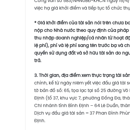
Công văn số 583/NHNoBĐ-KHCN ngày 15/4/2
việc hạ giá khởi điểm và tiếp tục tổ chức th
* Giá khởi điểm của tài sản nói trên chưa 
nộp cho Nhà nước theo quy định của pháp l
thu nhập doanh nghiệp/cá nhân từ hoạt đ
lệ phí), phí và lệ phí sang tên trước bạ và c
quyền sử dụng đất và sở hữu tài sản do ngư
trả.
3. Thời gian, địa điểm xem thực trạng tài sản,
chính, kể từ ngày niêm yết việc đấu giá tài 
tờ bản đồ số: 65, tọa lạc tại số 25 đường Võ
Định (tổ 37, khu vực 7, phường Đống Đa, thà
Chi nhánh tỉnh Bình Định – 64 Lê Duẩn, thà
Dịch vụ đấu giá tài sản
–
37 Phan Đình Phùn
Định.