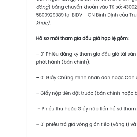
đồng
) bằng chuyển khoản vào TK số: 430020
5800929389 tại BIDV – CN Bình Định của Tru
khác).
Hồ sơ mời tham gia đấu giá hợp lệ gồm:
– 01 Phiếu đăng ký tham gia đấu giá tài sả
phát hành (bản chính);
– 01 Giấy Chứng minh nhân dân hoặc Căn 
– Giấy nộp tiền đặt trước (bản chính hoặc 
– Phiếu thu hoặc Giấy nộp tiền hồ sơ tham
– 01 phiếu trả giá vòng gián tiếp (vòng 1) và