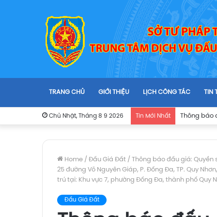
TRANG CHỦ
GIỚI THIỆU
LỊCH CÔNG TÁC
TIN
Chủ Nhật, Tháng 8 9 2026
Tin Mới Nhất
Home
/
Đấu Giá Đất
/
Thông báo đấu giá: Quyền sử
25 đường Võ Nguyên Giáp, P. Đống Đa, TP. Quy Nhơn,
trú tại: Khu vực 7, phường Đống Đa, thành phố Quy N
Đấu Giá Đất