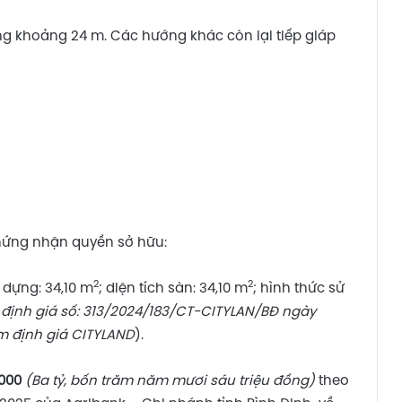
khoảng 24 m. Các hướng khác còn lại tiếp giáp
chứng nhận quyền sở hữu:
2
2
y dựng: 34,10 m
; diện tích sàn: 34,10 m
; hình thức sử
định giá số: 313/2024/183/CT-CITYLAN/BĐ ngày
m định giá CITYLAND
).
.000
(Ba tỷ, bốn trăm năm mươi sáu triệu đồng)
theo