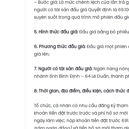
– Bước giá: Là mức chênh lệch của lần trả gi
người có tài sản đấu giá Quyết định là 69.1
xuyên suốt trong quá trình mở phiên đấu gi
5. Hình thức đấu giá:
Đấu giá bằng bỏ phiếu 
6. Phương thức đấu giá:
Đấu giá một phiên 
giá lên;
7. Người có tài sản đấu giá:
Ngân hàng nông 
nhánh tỉnh Bình Định – 64 Lê Duẩn, thành p
8.
Thời gian, địa điểm, điều kiện, cách thức
Tổ chức, cá nhân có nhu cầu đăng ký tham g
khoản tiền đặt trước trước và phí hồ sơ mờ
ngày làm việc; nộp khoản tiền đặt trước 69
trăm ngàn đồng)
và tiền hồ sơ mời tham gi