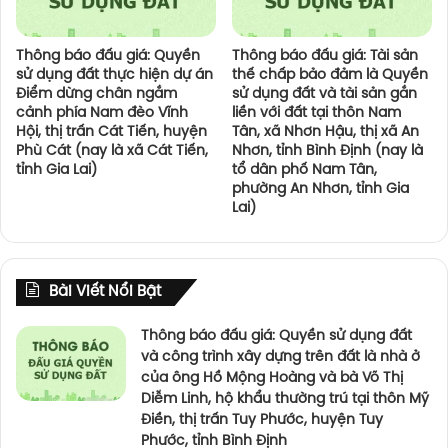
Thông báo đấu giá: Quyền
Thông báo đấu giá: Tài sản
sử dụng đất thực hiện dự án
thế chấp bảo đảm là Quyền
Điểm dừng chân ngắm
sử dụng đất và tài sản gắn
cảnh phía Nam đèo Vĩnh
liền với đất tại thôn Nam
Hội, thị trấn Cát Tiến, huyện
Tân, xã Nhơn Hậu, thị xã An
Phù Cát (nay là xã Cát Tiến,
Nhơn, tỉnh Bình Định (nay là
tỉnh Gia Lai)
tổ dân phố Nam Tân,
phường An Nhơn, tỉnh Gia
Lai)
Bài Viết Nổi Bật
Thông báo đấu giá: Quyền sử dụng đất
và công trình xây dựng trên đất là nhà ở
của ông Hồ Mộng Hoàng và bà Võ Thị
Diễm Linh, hộ khẩu thường trú tại thôn Mỹ
Điền, thị trấn Tuy Phước, huyện Tuy
Phước, tỉnh Bình Định