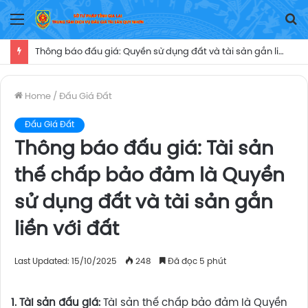
Menu
T
Ki
Thông báo đấu giá: Cho thuê mặt bằng cung cấp dịch vụăn uống, cửa hàng tiện ích (căn tin) thời hạn 05 năm tại Trung tâm Y tế Ayun Pa, kể từ ngày Trung tâm Y tế Ayun Pa ký Hợp đồng cho thuê mặt bằng và biên bản bàn giao mặt bằng khai thác dịch vụ nói trên cho người trúng đấu giá
Home
/
Đấu Giá Đất
Đấu Giá Đất
Thông báo đấu giá: Tài sản
thế chấp bảo đảm là Quyền
sử dụng đất và tài sản gắn
liền với đất
Last Updated: 15/10/2025
248
Đã đọc 5 phút
1. Tài sản đấu giá:
Tài sản thế chấp bảo đảm là Quyền