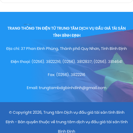
TRANG THÔNG TIN ĐIỆN TỬ TRUNG TÂM DỊCH VỤ ĐẤU GIÁ TÀI SẢN
TỈNH BÌNH ĐỊNH
Địa chỉ: 37 Phan Đình Phùng, Thành phố Quy Nhơn, Tỉnh Bình Định
Điện thoại: (0256). 3822216; (0256). 3812837; (0256). 3814641
Fax: (0256). 3822216
Email:
trungtambdgbinhdinh@gmail.com
© Copyright 2026, Trung tâm Dịch vụ đấu giá tài sản tỉnh Bình
Định - Bản quyền thuộc về trung tâm dịch vụ đấu giá tài sản tỉnh
Bình Định