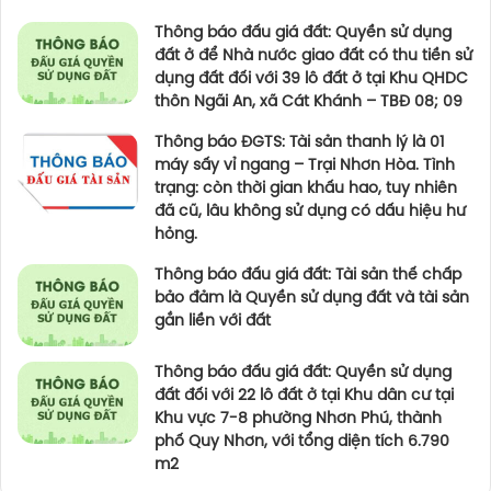
Thông báo đấu giá đất: Quyền sử dụng
đất ở để Nhà nước giao đất có thu tiền sử
dụng đất đối với 39 lô đất ở tại Khu QHDC
thôn Ngãi An, xã Cát Khánh – TBĐ 08; 09
Thông báo ĐGTS: Tài sản thanh lý là 01
máy sấy vỉ ngang – Trại Nhơn Hòa. Tình
trạng: còn thời gian khấu hao, tuy nhiên
đã cũ, lâu không sử dụng có dấu hiệu hư
hỏng.
Thông báo đấu giá đất: Tài sản thế chấp
bảo đảm là Quyền sử dụng đất và tài sản
gắn liền với đất
Thông báo đấu giá đất: Quyền sử dụng
đất đối với 22 lô đất ở tại Khu dân cư tại
Khu vực 7-8 phường Nhơn Phú, thành
phố Quy Nhơn, với tổng diện tích 6.790
m2