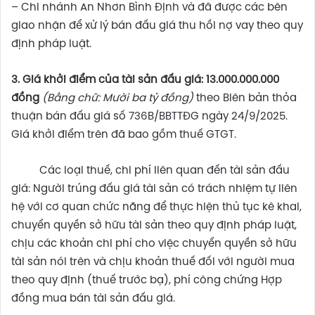
– Chi nhánh An Nhơn Bình Định và đã được các bên
giao nhận để xử lý bán đấu giá thu hồi nợ vay theo quy
định pháp luật.
3. Giá khởi điểm của tài sản đấu giá:
13.000.000.000
đồng
(Bằng chữ: Mười ba tỷ đồng)
theo Biên bản thỏa
thuận bán đấu giá số 736B/BBTTĐG ngày 24/9/2025.
Giá khởi điểm trên đã bao gồm thuế GTGT.
Các loại thuế, chi phí liên quan đến tài sản đấu
giá: Người trúng đấu giá tài sản có trách nhiệm tự liên
hệ với cơ quan chức năng để thực hiện thủ tục kê khai,
chuyển quyền sở hữu tài sản theo quy định pháp luật,
chịu các khoản chi phí cho việc chuyển quyền sở hữu
tài sản nói trên và chịu khoản thuế đối với người mua
theo quy định (thuế trước bạ), phí công chứng Hợp
đồng mua bán tài sản đấu giá.