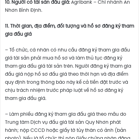
10. Người có tài sản đấu giá:
Agribank – Chi nhánh An
Nhơn Bình Định.
11.
Thời gian, địa điểm,
đối tượng và
hồ sơ
đăng ký tham
gia đấu giá
– Tổ chức, cá nhân có nhu cầu đăng ký tham gia đấu
giá tài sản phải mua hồ sơ và làm thủ tục đăng ký
tham gia đấu giá tài sản trên. Người đăng ký tham gia
đấu giá nộp hồ sơ đấu giá theo thời hạn và địa điểm
quy định trong thông báo này kể cả tiền đặt trước và
chịu trách nhiệm trước pháp luật về hồ sơ đăng ký
tham gia đấu giá.
– Làm phiếu đăng ký tham gia đấu giá theo mẫu do
Trung tâm Dịch vụ đấu giá tài sản Quy Nhơn phát
hành; nộp CCCD hoặc giấy tờ tùy thân có ảnh (bản
photo). Nếu là tổ chức thì nộp Giấy chứng nhận đăng