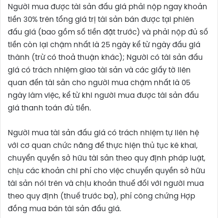
Người mua được tài sản đấu giá phải nộp ngay khoản
tiền 30% trên tổng giá trị tài sản bán được tại phiên
đấu giá (bao gồm số tiền đặt trước) và phải nộp đủ số
tiền còn lại chậm nhất là 25 ngày kể từ ngày đấu giá
thành (trừ có thoả thuận khác); Người có tài sản đấu
giá có trách nhiệm giao tài sản và các giấy tờ liên
quan đến tài sản cho người mua chậm nhất là 05
ngày làm việc, kể từ khi người mua được tài sản đấu
giá thanh toán đủ tiền.
Người mua tài sản đấu giá có trách nhiệm tự liên hệ
với cơ quan chức năng để thực hiện thủ tục kê khai,
chuyển quyền sở hữu tài sản theo quy định pháp luật,
chịu các khoản chi phí cho việc chuyển quyền sở hữu
tài sản nói trên và chịu khoản thuế đối với người mua
theo quy định (thuế trước bạ), phí công chứng Hợp
đồng mua bán tài sản đấu giá.