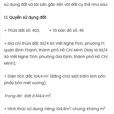
sử dụng đất và tài sản gắn liền với đất cụ thể như sau:
1.1. Quyền sử dụng đất:
+ Thửa đất số: 403; + Tờ bản đồ số: 45
+ Địa chỉ thửa đất: 93/4 Xô Viết Nghệ Tĩnh, phường 17,
quận Bình Thạnh, thành phố Hồ Chí Minh (Nay là 93/4
Xô Viết Nghệ Tĩnh, phường Gia Định, thành phố Hồ Chí
Minh);
+ Diện tích đất: 104,4 m² (Bằng chữ: Một trăm linh bốn
phẩy bốn mét vuông).
2
Trong đó: Đất ở:104,4 m
,
2
2
+ Hình thức sử dụng: riêng: 104,4m
; chung: không m