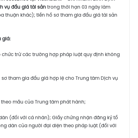
h vụ đấu giá tài sản
trong thời hạn 03 ngày làm
a thuận khác); tiền hồ sơ tham gia đấu giá tài sản
u giá
:
ổ chức trừ các trường hợp pháp luật quy định không
 sơ tham gia đấu giá hợp lệ cho Trung tâm Dịch vụ
á theo mẫu của Trung tâm phát hành;
ân (đối với cá nhân); Giấy chứng nhận đăng ký tổ
 dân của người đại diện theo pháp luật (đối với