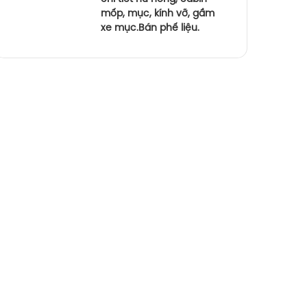
mốp, mục, kính vỡ, gầm
xe mục.Bán phế liệu.