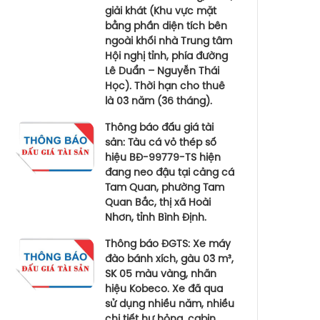
giải khát (Khu vực mặt
bằng phần diện tích bên
ngoài khối nhà Trung tâm
Hội nghị tỉnh, phía đường
Lê Duẩn – Nguyễn Thái
Học). Thời hạn cho thuê
là 03 năm (36 tháng).
Thông báo đấu giá tài
sản: Tàu cá vỏ thép số
hiệu BĐ-99779-TS hiện
đang neo đậu tại cảng cá
Tam Quan, phường Tam
Quan Bắc, thị xã Hoài
Nhơn, tỉnh Bình Định.
Thông báo ĐGTS: Xe máy
đào bánh xích, gàu 03 m³,
SK 05 màu vàng, nhãn
hiệu Kobeco. Xe đã qua
sử dụng nhiều năm, nhiều
chi tiết hư hỏng, cabin