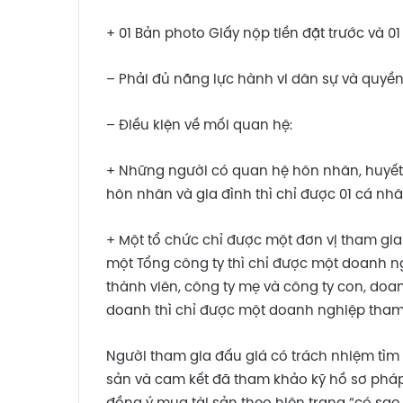
+ 01 Bản photo Giấy nộp tiền đặt trước và 0
– Phải đủ năng lực hành vi dân sự và quyền
– Điều kiện về mối quan hệ:
+ Những người có quan hệ hôn nhân, huyết 
hôn nhân và gia đình thì chỉ được 01 cá nh
+ Một tổ chức chỉ được một đơn vị tham gia
một Tổng công ty thì chỉ được một doanh ng
thành viên, công ty mẹ và công ty con, doa
doanh thì chỉ được một doanh nghiệp tham 
Người tham gia đấu giá có trách nhiệm tìm 
sản và cam kết đã tham khảo kỹ hồ sơ pháp l