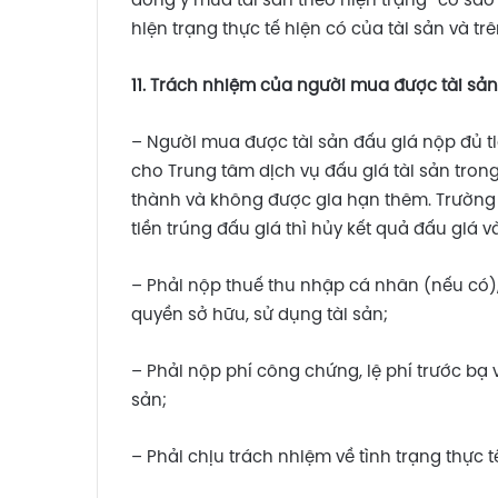
đồng ý mua tài sản theo hiện trạng “có sa
hiện trạng thực tế hiện có của tài sản và t
11. Trách nhiệm của người mua được tài sản
– Người mua được tài sản đấu giá nộp đủ tiề
cho Trung tâm dịch vụ đấu giá tài sản tron
thành và không được gia hạn thêm. Trường
tiền trúng đấu giá thì hủy kết quả đấu giá
– Phải nộp thuế thu nhập cá nhân (nếu có),
quyền sở hữu, sử dụng tài sản;
– Phải nộp phí công chứng, lệ phí trước bạ 
sản;
– Phải chịu trách nhiệm về tình trạng thực t