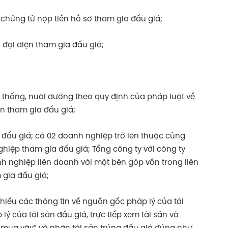
1 chứng từ nộp tiền hồ sơ tham gia đấu giá;
 đại diện tham gia đấu giá;
thống, nuôi dưỡng theo quy định của pháp luật về
ân tham gia đấu giá;
 đấu giá; có 02 doanh nghiệp trở lên thuộc cùng
hiệp tham gia đấu giá; Tổng công ty với công ty
nh nghiệp liên doanh với một bên góp vốn trong liên
gia đấu giá;
hiểu các thông tin về nguồn gốc pháp lý của tài
ý của tài sản đấu giá, trực tiếp xem tài sản và