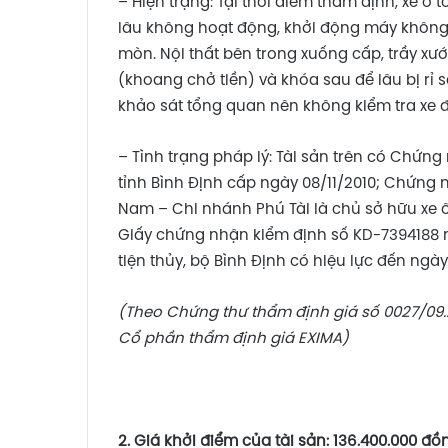
– Hiện trạng: Tại thời điểm thẩm định, xe ô 
lâu không hoạt động, khởi động máy không lê
mòn. Nội thất bên trong xuống cấp, trầy xướ
(khoang chở tiền) và khóa sau để lâu bị rỉ s
khảo sát tổng quan nên không kiểm tra xe 
– Tình trạng pháp lý: Tài sản trên có Chứn
tỉnh Bình Định cấp ngày 08/11/2010; Chứng 
Nam – Chi nhánh Phú Tài là chủ sở hữu xe ô 
Giấy chứng nhận kiểm định số KD-7394188 
tiện thủy, bộ Bình Định có hiệu lực đến ngày 
(Theo Chứng thư thẩm định giá số 0027/09
Cổ phần thẩm định giá EXIMA)
2. Giá khởi điểm của tài sản:
136.400.000 đồ