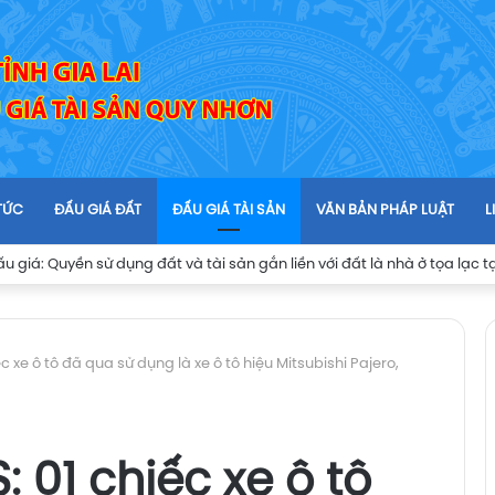
 TỨC
ĐẤU GIÁ ĐẤT
ĐẤU GIÁ TÀI SẢN
VĂN BẢN PHÁP LUẬT
L
 xe ô tô đã qua sử dụng là xe ô tô hiệu Mitsubishi Pajero,
 01 chiếc xe ô tô