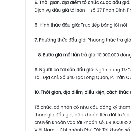
5. Thời gian, địa điểm tổ chức cuộc đấu giá
Dịch vụ đấu giá tài sản – số 37 Phan Đình 
6.
Hình thức đấu giá
:
Trực tiếp bằng lời nói
7. Phương thức đấu giá:
Phương thức trả giá
8. Bước giá mỗi lần trả giá:
10.000.000 đồn
9. Người có tài sản đấu giá
: Ngân hàng TMCP
Tài. Địa chỉ: Số 340 Lạc Long Quân, P. Trần
10.
Thời gian, địa điểm,
đ
iều kiện
,
cách thức 
Tổ chức, cá nhân có nhu cầu đăng ký tham g
tham gia đấu giá, nộp khoản tiền đặt trước
chuyển khoản vào tài khoản số: 5811000132
Việt Nam – Chi nhánh Phú Tài; Tài khoản số 