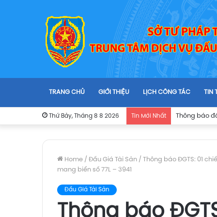
TRANG CHỦ
GIỚI THIỆU
LỊCH CÔNG TÁC
TIN
Thứ Bảy, Tháng 8 8 2026
Tin Mới Nhất
Home
/
Đấu Giá Tài Sản
/
Thông báo ĐGTS: 01 chiếc
mang biển số 77L – 3941
Đấu Giá Tài Sản
Thông báo ĐGTS: