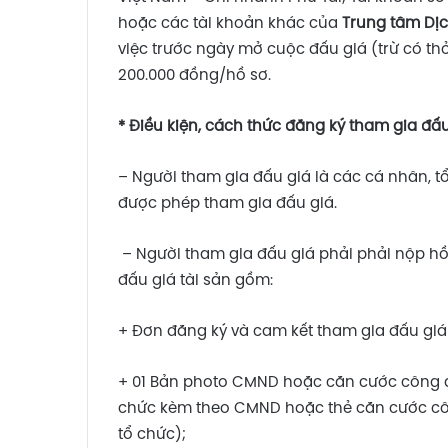
hoặc các tài khoản khác của
Trung tâm Dịc
việc trước ngày mở cuộc đấu giá (trừ có thỏ
200.000 đồng/hồ sơ.
*
Đ
i
ề
u ki
ệ
n
,
cách th
ứ
c
đă
ng ký tham gia
đấ
– Người tham gia đấu giá là các cá nhân, t
được phép tham gia đấu giá.
– Người tham gia đấu giá phải phải nộp hồ
đấu giá tài sản gồm:
+ Đơn đăng ký và cam kết tham gia đấu gi
+ 01 Bản photo CMND hoặc căn cước công d
chức kèm theo CMND hoặc thẻ căn cước công
tổ chức);