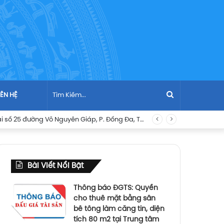
Tìm
IÊN HỆ
Thông báo đấu giá: Quyền sử dụng đất và tài sản gắn liền với đất là nhà ở tọa lạc tại số 25 đường Võ Nguyên Giáp, P. Đống Đa, TP. Quy Nhơn, tỉnh Bình Định cũ, hiện nay 25 đường Võ Nguyên Giáp, P. Quy Nhơn, tỉnh Gia Lai
Kiếm...
Bài Viết Nổi Bật
Thông báo ĐGTS: Quyền
cho thuê mặt bằng sân
bê tông làm căng tin, diện
tích 80 m2 tại Trung tâm