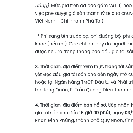
đồng).
Mức giá trên đã bao gồm VAT. (Theo 
việc phê duyệt giá sàn thanh lý xe ô tô ch
Việt Nam – Chi nhánh Phú Tài)
* Phí sang tên trước bạ, phí đường bộ, phí đ
khác (nếu có). Các chi phí này do người mu
được nêu rõ trong thông báo đấu giá tài sả
3. Thời gian, địa điểm xem thực trạng tài sản,
yết việc đấu giá tài sản cho đến ngày mở cu
hoặc tại Ngân hàng TMCP Đầu tư và Phát tri
Lạc Long Quân, P. Trần Quang Diệu, thành p
4. Thời gian, địa điểm bán hồ sơ, tiếp nhận
giá tài sản cho đến
16 giờ 00 phút
, ngày
03/
Phan Đình Phùng, thành phố Quy Nhơn, tỉnh