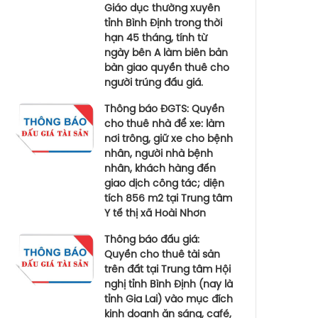
Giáo dục thường xuyên
tỉnh Bình Định trong thời
hạn 45 tháng, tính từ
ngày bên A làm biên bản
bàn giao quyền thuê cho
người trúng đấu giá.
Thông báo ĐGTS: Quyền
cho thuê nhà để xe: làm
nơi trông, giữ xe cho bệnh
nhân, người nhà bệnh
nhân, khách hàng đến
giao dịch công tác; diện
tích 856 m2 tại Trung tâm
Y tế thị xã Hoài Nhơn
Thông báo đấu giá:
Quyền cho thuê tài sản
trên đất tại Trung tâm Hội
nghị tỉnh Bình Định (nay là
tỉnh Gia Lai) vào mục đích
kinh doanh ăn sáng, café,