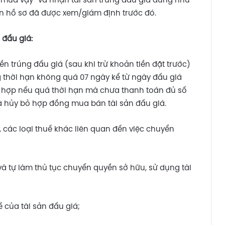
o mua vậy” và nhận tài sản trúng đấu giá đúng như
rên hồ sơ đã được xem/giám định trước đó.
 đấu giá:
n trúng đấu giá (sau khi trừ khoản tiền đặt trước)
g thời hạn không quá 07 ngày kể từ ngày đấu giá
 hợp nếu quá thời hạn mà chưa thanh toán đủ số
 và hủy bỏ hợp đồng mua bán tài sản đấu giá.
 các loại thuế khác liên quan đến việc chuyển
và tự làm thủ tục chuyển quyền sở hữu, sử dụng tài
ế của tài sản đấu giá;