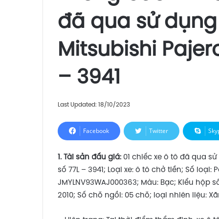
đã qua sử dụng l
Mitsubishi Pajer
– 3941
Last Updated: 18/10/2023
Facebook
Twitter
Sky
1. Tài sản đấu giá:
01 chiếc xe ô tô đã qua sử
số 77L – 3941; Loại xe: ô tô chở tiền; Số loạ
JMYLNV93WAJ000363; Màu: Bạc; Kiểu hộp số:
2010; Số chỗ ngồi: 05 chỗ; loại nhiên liệu: X