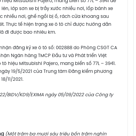
tô hiệu Mitsubishi Pajero, mang biển số 77L – 3941 để
n, lớp sơn xe bị trầy xước nhiều nơi, lốp bánh xe
c nhiều nơi, ghế ngồi bị ố, rách cửa khoang sau
ét. Thực tế hiện trạng xe ô tô chỉ được hướng dẫn
đã đi được bao nhiêu km.
g nhận đăng ký xe ô tô số: 002888 do Phòng CSGT CA
nhận Ngân hàng TMCP Đầu tư và Phát triển Việt
tô hiệu Mitsubishi Pajero, mang biển số 77L – 3941.
ngày 19/5/2021 của Trung tâm Đăng kiểm phương
18/11/2021.
.22/BIDV/KD9/EXIMA ngày 05/09/2022 của Công ty
ng
(Một trăm ba mươi sáu triệu bốn trăm nghìn