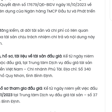
Quyết định số 17679/QĐ-BIDV ngày 16/10/2023 về
uyên dụng của Ngân hàng TMCP Đầu tư và Phát triển
ăng kiểm, di dời tài sản và chi phí có liên quan
a tài sản chịu trách nhiệm chi trả và nội dung này
n.
 hồ sơ, tài liệu về tài sản đấu giá
: Kể từ ngày niêm
ộc đấu giá, tại Trung tâm Dịch vụ đấu giá tài sản
ển Việt Nam – Chi nhánh Phú Tài. Địa chỉ: Số 340
hố Quy Nhơn, tỉnh Bình Định.
 hồ sơ tham gia đấu giá
: Kể từ ngày niêm yết việc đấu
11/2023
tại Trung tâm Dịch vụ đấu giá tài sản – số 37
 Bình Định.