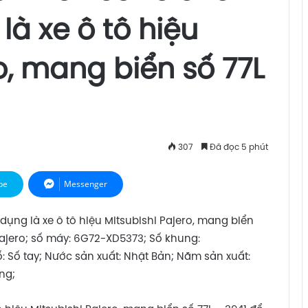
à xe ô tô hiệu
o, mang biển số 77L
307
Đã đọc 5 phút
pe
Messenger
 dụng là xe ô tô hiệu Mitsubishi Pajero, mang biển
i: Pajero; số máy: 6G72-XD5373; Số khung:
 Số tay; Nước sản xuất: Nhật Bản; Năm sản xuất:
ăng;