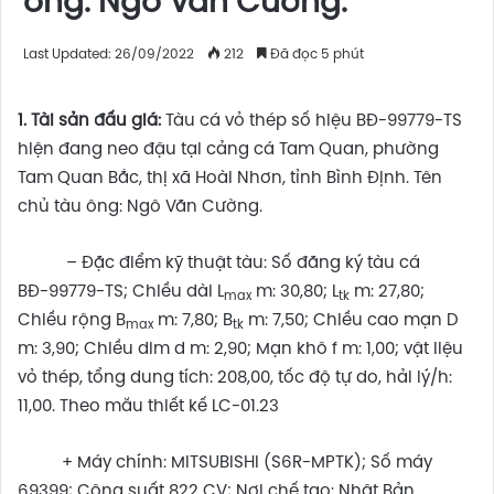
ông: Ngô Văn Cường.
Last Updated: 26/09/2022
212
Đã đọc 5 phút
1. Tài sản đấu giá:
Tàu cá vỏ thép số hiệu BĐ-99779-TS
hiện đang neo đậu tại cảng cá Tam Quan, phường
Tam Quan Bắc, thị xã Hoài Nhơn, tỉnh Bình Định. Tên
chủ tàu ông: Ngô Văn Cường.
– Đặc điểm kỹ thuật tàu: Số đăng ký tàu cá
BĐ-99779-TS; Chiều dài L
m: 30,80; L
m: 27,80;
max
tk
Chiều rộng B
m: 7,80; B
m: 7,50; Chiều cao mạn D
max
tk
m: 3,90; Chiều dim d m: 2,90; Mạn khô f m: 1,00; vật liệu
vỏ thép, tổng dung tích: 208,00, tốc độ tự do, hải lý/h:
11,00. Theo mẫu thiết kế LC-01.23
+ Máy chính: MITSUBISHI (S6R-MPTK); Số máy
69399; Công suất 822 CV; Nơi chế tạo: Nhật Bản.