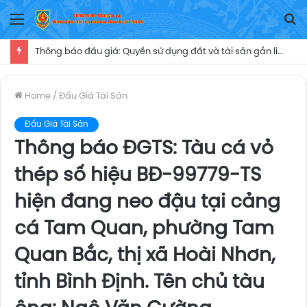
Menu
T
Ki
Thông báo đấu giá: Cho thuê mặt bằng cung cấp dịch vụăn uống, cửa hàng tiện ích (căn tin) thời hạn 05 năm tại Trung tâm Y tế Ayun Pa, kể từ ngày Trung tâm Y tế Ayun Pa ký Hợp đồng cho thuê mặt bằng và biên bản bàn giao mặt bằng khai thác dịch vụ nói trên cho người trúng đấu giá
Home
/
Đấu Giá Tài Sản
Đấu Giá Tài Sản
Thông báo ĐGTS: Tàu cá vỏ
thép số hiệu BĐ-99779-TS
hiện đang neo đậu tại cảng
cá Tam Quan, phường Tam
Quan Bắc, thị xã Hoài Nhơn,
tỉnh Bình Định. Tên chủ tàu