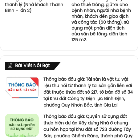
thanh lý (Nhà khách Thanh
cho thuê trông, giữ xe cho
Bình – lần 2)
bệnh nhân, người nhà bệnh
nhân, khách đến giao dịch
và công tác (60 tháng), sử
dụng một phần diện tích
của sân bê tông, diện tích
125 m2.
Bài Viết Nổi Bật
Thông báo đấu giá: Tài sản là vật tư, vật
liệu thu hồi từ thanh lý tài sản gắn liền với
đất thuộc thửa đất số 217, tờ bản đồ số 34
tại Khu đất Công ty Điện lực Bình Định,
phường Quy Nhơn Bắc, tỉnh Gia Lai
Thông báo đấu giá: Quyền sử dụng đất
thực hiện dự án Xây dựng Nhà ở chung
cư hỗn hợp tại Khu đất số 72B đường Tây
Sơn, phường Ghềnh Ráng, thành phố Quy