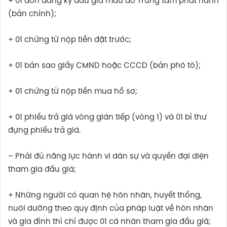
+ 01 đơn đăng ký đấu giá mẫu do Trung tâm phát hành
(bản chính);
+ 01 chứng từ nộp tiền đặt trước;
+ 01 bản sao giấy CMND hoặc CCCD (bản phô tô);
+ 01 chứng từ nộp tiền mua hồ sơ;
+ 01 phiếu trả giá vòng gián tiếp (vòng 1) và 01 bì thư
đựng phiếu trả giá.
– Phải đủ năng lực hành vi dân sự và quyền đại diện
tham gia đấu giá;
+ Những người có quan hệ hôn nhân, huyết thống,
nuôi dưỡng theo quy định của pháp luật về hôn nhân
và gia đình thì chỉ được 01 cá nhân tham gia đấu giá;