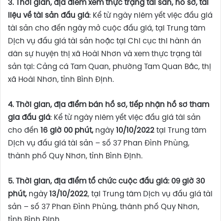
3. Thờ
i gian,
đị
a
đ
i
ể
m xem
thự
c tr
ạ
ng
tài sả
n
, hồ
s
ơ
, tài
li
ệ
u v
ề
tài s
ả
n
đấ
u giá
: Kể từ ngày niêm yết việc đấu giá
tài sản cho đến ngày mở cuộc đấu giá, tại Trung tâm
Dịch vụ đấu giá tài sản hoặc tại Chi cục thi hành án
dân sự huyện thị xã Hoài Nhơn và xem thực trạng tài
sản tại: Cảng cá Tam Quan, phường Tam Quan Bắc, thị
xã Hoài Nhơn, tỉnh Bình Định.
4. Thời gian, địa điểm bán hồ sơ, tiếp nhận hồ sơ tham
gia đấu giá
: Kể từ ngày niêm yết việc đấu giá tài sản
cho đến
16
giờ 00 phút,
ngày
10/10/2022
tại Trung tâm
Dịch vụ đấu giá tài sản – số 37 Phan Đình Phùng,
thành phố Quy Nhơn, tỉnh Bình Định.
5. Thờ
i gian,
đị
a
đ
i
ể
m t
ổ
ch
ứ
c cu
ộ
c
đấ
u giá:
09 giờ
30
phút,
ngày
13/10/2022
, tại Trung tâm Dịch vụ đấu giá tài
sản – số 37 Phan Đình Phùng, thành phố Quy Nhơn,
tỉnh Bình Định.