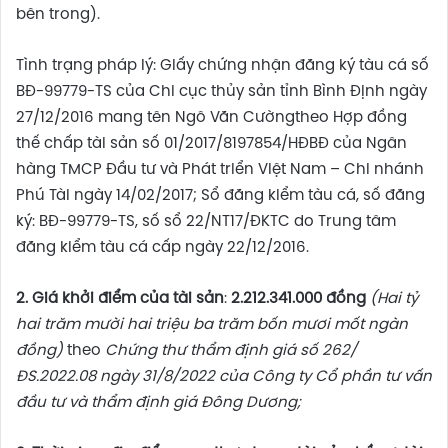
bên trong).
Tình trạng pháp lý: Giấy chứng nhận đăng ký tàu cá số
BĐ-99779-TS của Chi cục thủy sản tỉnh Bình Định ngày
27/12/2016 mang tên Ngô Văn Cườngtheo Hợp đồng
thế chấp tài sản số 01/2017/8197854/HĐBĐ của Ngân
hàng TMCP Đầu tư và Phát triển Việt Nam – Chi nhánh
Phú Tài ngày 14/02/2017; Sổ đăng kiểm tàu cá, số đăng
ký: BĐ-99779-TS, số sổ 22/NT17/ĐKTC do Trung tâm
đăng kiểm tàu cá cấp ngày 22/12/2016.
2. Giá khởi điểm của tài sản
:
2.212.341.000 đồng
(Hai tỷ
hai trăm mười hai triệu ba trăm bốn mươi mốt ngàn
đồng)
theo
Chứng thư thẩm định giá số 262/
ĐS.2022.08 ngày 31/8/2022 của Công ty Cổ phần tư vấn
đầu tư và thẩm định giá Đông Dương;