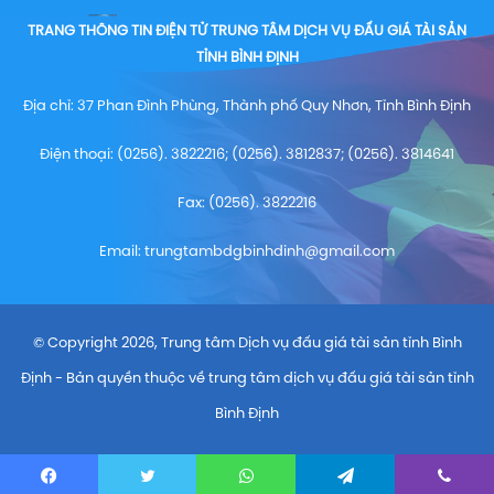
TRANG THÔNG TIN ĐIỆN TỬ TRUNG TÂM DỊCH VỤ ĐẤU GIÁ TÀI SẢN
TỈNH BÌNH ĐỊNH
Địa chỉ: 37 Phan Đình Phùng, Thành phố Quy Nhơn, Tỉnh Bình Định
Điện thoại: (0256). 3822216; (0256). 3812837; (0256). 3814641
Fax: (0256). 3822216
Email:
trungtambdgbinhdinh@gmail.com
© Copyright 2026, Trung tâm Dịch vụ đấu giá tài sản tỉnh Bình
Định - Bản quyền thuộc về trung tâm dịch vụ đấu giá tài sản tỉnh
Bình Định