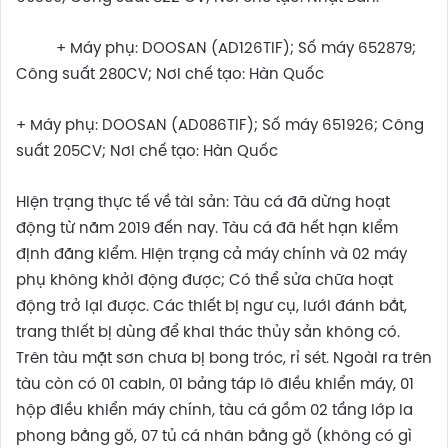
+ Máy phụ: DOOSAN (AD126TIF); Số máy 652879;
Công suất 280CV; Nơi chế tạo: Hàn Quốc
+ Máy phụ: DOOSAN (AD086TIF); Số máy 651926; Công
suất 205CV; Nơi chế tạo: Hàn Quốc
Hiện trạng thực tế về tài sản: Tàu cá đã dừng hoạt
động từ năm 2019 đến nay. Tàu cá đã hết hạn kiểm
định đăng kiểm. Hiện trạng cả máy chính và 02 máy
phụ không khởi động được; Có thể sửa chữa hoạt
động trở lại được. Các thiết bị ngư cụ, lưới đánh bắt,
trang thiết bị dùng để khai thác thủy sản không có.
Trên tàu mặt sơn chưa bị bong tróc, rỉ sét. Ngoài ra trên
tàu còn có 01 cabin, 01 bảng táp lô điều khiển máy, 01
hộp điều khiển máy chính, tàu cá gồm 02 tầng lớp la
phong bằng gỗ, 07 tủ cá nhân bằng gỗ (không có gì