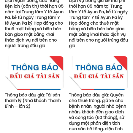
dịch vụăn uống, cửa hàng
dịch vụ trông giữ xe thu phí
tiện ích (căn tin) thời hạn 05
thời hạn 05 năm tại Trung
năm tại Trung tâm Y tế Ayun
tâm Y tế Ayun Pa, kể từ ngày
Pa, kể từ ngày Trung tâm Y
Trung tâm Y tế Ayun Pa ký
tế Ayun Pa ký Hợp đồng cho
Hợp đồng cho thuê mặt
thuê mặt bằng và biên bản
bằng và biên bản bàn giao
bàn giao mặt bằng khai
mặt bằng khai thác dịch vụ
thác dịch vụ nói trên cho
nói trên cho người trúng đấu
người trúng đấu giá
giá
Thông báo đấu giá: Tài sản
Thông báo đấu giá: Quyền
thanh lý (Nhà khách Thanh
cho thuê trông, giữ xe cho
Bình – lần 2)
bệnh nhân, người nhà bệnh
nhân, khách đến giao dịch
và công tác (60 tháng), sử
dụng một phần diện tích
của sân bê tông, diện tích