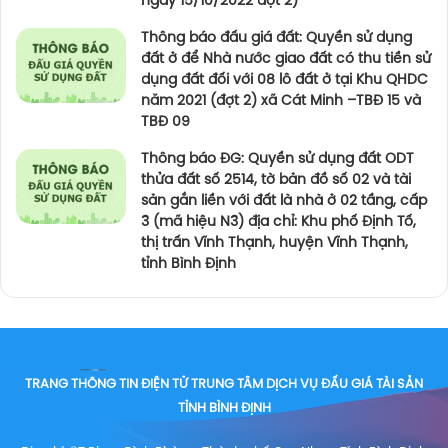
ngày 15/10/2022 đợt 2)
Thông báo đấu giá đất: Quyền sử dụng
đất ở để Nhà nước giao đất có thu tiền sử
dụng đất đối với 08 lô đất ở tại Khu QHDC
năm 2021 (đợt 2) xã Cát Minh –TBĐ 15 và
TBĐ 09
Thông báo ĐG: Quyền sử dụng đất ODT
thửa đất số 2514, tờ bản đồ số 02 và tài
sản gắn liền với đất là nhà ở 02 tầng, cấp
3 (mã hiệu N3) địa chỉ: Khu phố Định Tố,
thị trấn Vĩnh Thạnh, huyện Vĩnh Thạnh,
tỉnh Bình Định
TRANG THÔNG TIN ĐIỆN TỬ TRUNG TÂM DỊCH VỤ ĐẤU GIÁ TÀI SẢN
TỈNH BÌNH ĐỊNH