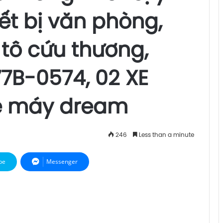
ết bị văn phòng,
 tô cứu thương,
77B-0574, 02 XE
xe máy dream
246
Less than a minute
pe
Messenger