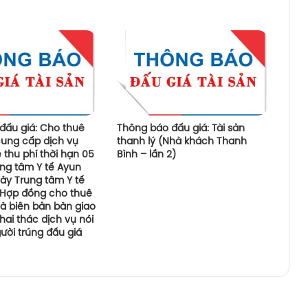
đấu giá: Cho thuê
Thông báo đấu giá: Tài sản
ung cấp dịch vụ
thanh lý (Nhà khách Thanh
e thu phí thời hạn 05
Bình – lần 2)
ung tâm Y tế Ayun
gày Trung tâm Y tế
 Hợp đồng cho thuê
à biên bản bàn giao
ai thác dịch vụ nói
ười trúng đấu giá