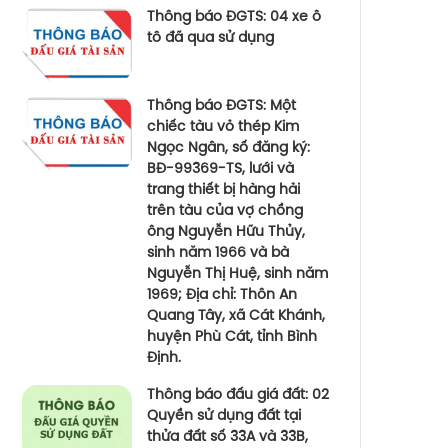
Thông báo ĐGTS: 04 xe ô
tô đã qua sử dụng
Thông báo ĐGTS: Một
chiếc tàu vỏ thép Kim
Ngọc Ngân, số đăng ký:
BĐ-99369-TS, lưới và
trang thiết bị hàng hải
trên tàu của vợ chồng
ông Nguyễn Hữu Thủy,
sinh năm 1966 và bà
Nguyễn Thị Huệ, sinh năm
1969; Địa chỉ: Thôn An
Quang Tây, xã Cát Khánh,
huyện Phù Cát, tỉnh Bình
Định.
Thông báo đấu giá đất: 02
Quyền sử dụng đất tại
thửa đất số 33A và 33B,