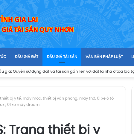
 TỨC
ĐẤU GIÁ ĐẤT
ĐẤU GIÁ TÀI SẢN
VĂN BẢN PHÁP LUẬT
L
iết bị y tế, máy móc, thiết bị văn phòng, máy thở, 01 xe ô tô
uki, 01 xe máy dream
 Trang thiết bị y