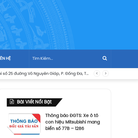
Tìm
IÊN HỆ
Thông báo đấu giá: Quyền sử dụng đất và tài sản gắn liền với đất là nhà ở tọa lạc tại số 25 đường Võ Nguyên Giáp, P. Đống Đa, TP. Quy Nhơn, tỉnh Bình Định cũ, hiện nay 25 đường Võ Nguyên Giáp, P. Quy Nhơn, tỉnh Gia Lai
Kiếm...
Bài Viết Nổi Bật
Thông báo ĐGTS: Xe ô tô
con hiệu Mitsubishi mang
biển số 77B – 1286