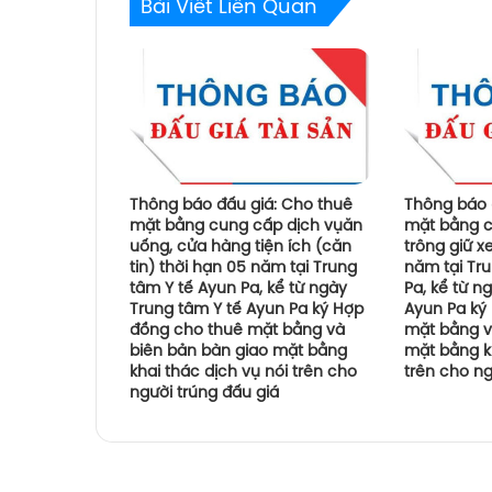
Bài Viết Liên Quan
Thông báo đấu giá: Cho thuê
Thông báo 
mặt bằng cung cấp dịch vụăn
mặt bằng c
uống, cửa hàng tiện ích (căn
trông giữ x
tin) thời hạn 05 năm tại Trung
năm tại Tr
tâm Y tế Ayun Pa, kể từ ngày
Pa, kể từ n
Trung tâm Y tế Ayun Pa ký Hợp
Ayun Pa ký
đồng cho thuê mặt bằng và
mặt bằng v
biên bản bàn giao mặt bằng
mặt bằng kh
khai thác dịch vụ nói trên cho
trên cho ng
người trúng đấu giá