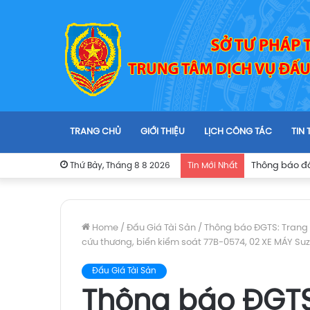
TRANG CHỦ
GIỚI THIỆU
LỊCH CÔNG TÁC
TIN
Thứ Bảy, Tháng 8 8 2026
Tin Mới Nhất
Home
/
Đấu Giá Tài Sản
/
Thông báo ĐGTS: Trang th
cứu thương, biển kiểm soát 77B-0574, 02 XE MÁY Suz
Đấu Giá Tài Sản
Thông báo ĐGTS: