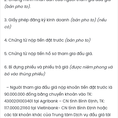
2. Chứng minh nhân dân của người tham gia đấu giá
(bản pho to)
.
3. Giấy phép đăng ký kinh doanh
(bản pho to) (nếu
có)
4. Chứng từ nộp tiền đặt trước
(bản pho to)
5. Chứng từ nộp tiền hồ sơ tham gia đấu giá.
6. Bì đựng phiếu và phiếu trả giá
(được niêm phong và
bỏ vào thùng phiếu)
– Người tham gia đấu giá nộp khoản tiền đặt trước là
90.000.000 đồng bằng chuyển khoản vào TK:
4300201003401 tại Agribank – CN tỉnh Bình Định, TK:
117.0000.21160 tại Vietinbank- CN tỉnh Bình Định hoặc
các tài khoản khác của Trung tâm Dịch vụ đấu giá tài