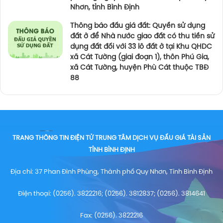
Nhơn, tỉnh Bình Định
Thông báo đấu giá đất: Quyền sử dụng
đất ở để Nhà nước giao đất có thu tiền sử
dụng đất đối với 33 lô đất ở tại Khu QHDC
xã Cát Tường (giai đoạn 1), thôn Phú Gia,
xã Cát Tường, huyện Phù Cát thuộc TBĐ
88
TRANG THÔNG TIN ĐIỆN TỬ TRUNG TÂM DỊCH VỤ ĐẤU GIÁ TÀI SẢN
TỈNH BÌNH ĐỊNH
Địa chỉ: 37 Phan Đình Phùng, Thành phố Quy Nhơn, Tỉnh Bình Định
Điện thoại: (0256). 3822216; (0256). 3812837; (0256). 3814641
Fax: (0256). 3822216