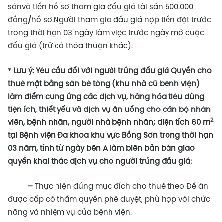
sảnvà tiền hồ sơ tham gia đấu giá tài sản 500.000
đồng
/
hồ sơ.Người tham gia đấu giá nộp tiền đặt trước
trong thời hạn 03 ngày làm việc trước ngày mở cuộc
đấu giá (trừ có thỏa thuận khác).
*
Lưu ý
:
Yêu cầu đối với người trúng đấu giá
Quyền cho
thuê mặt bằng sân bê tông (khu nhà cũ bệnh viện)
làm điểm cung ứng các dịch vụ, hàng hóa tiêu dùng
tiện ích, thiết yếu và dịch vụ ăn uống cho cán bộ nhân
2
viên, bệnh nhân, người nhà bệnh nhân; diện tích 60 m
tại Bệnh viện Đa khoa khu vực Bồng Sơn trong thời hạn
03 năm, tính từ ngày bên A làm biên bản bàn giao
quyền khai thác dịch vụ cho người trúng đấu giá
:
–
Thực hiện đúng mục đích cho thuê theo Đề án
được cấp có thẩm quyền phê duyệt, phù hợp với chức
năng và nhiệm vụ của bệnh viện.