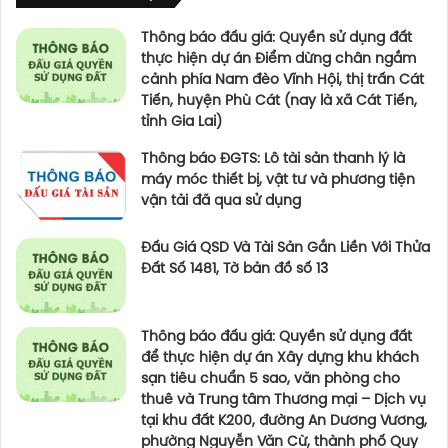
Thông báo đấu giá: Quyền sử dụng đất
thực hiện dự án Điểm dừng chân ngắm
cảnh phía Nam đèo Vĩnh Hội, thị trấn Cát
Tiến, huyện Phù Cát (nay là xã Cát Tiến,
tỉnh Gia Lai)
Thông báo ĐGTS: Lô tài sản thanh lý là
máy móc thiết bị, vật tư và phương tiện
vận tải đã qua sử dụng
Đấu Giá QSD Và Tài Sản Gắn Liền Với Thửa
Đất Số 1481, Tờ bản đồ số 13
Thông báo đấu giá: Quyền sử dụng đất
để thực hiện dự án Xây dựng khu khách
sạn tiêu chuẩn 5 sao, văn phòng cho
thuê và Trung tâm Thương mại – Dịch vụ
tại khu đất K200, đường An Dương Vương,
phường Nguyễn Văn Cừ, thành phố Quy