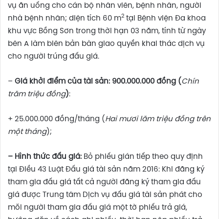
vụ ăn uống cho cán bộ nhân viên, bệnh nhân, người
2
nhà bệnh nhân; diện tích 60 m
tại Bệnh viện Đa khoa
khu vực Bồng Sơn trong thời hạn 03 năm, tính từ ngày
bên A làm biên bản bàn giao quyền khai thác dịch vụ
cho người trúng đấu giá.
–
G
iá khởi điểm của tài sản:
900.000.000 đồng (
Chín
trăm triệu đồng
)
:
+ 25.000.000 đồng/tháng (
Hai mươi lăm triệu đồng trên
một tháng
);
–
Hình thức đấu giá:
Bỏ phiếu gián tiếp theo quy định
tại Điều 43 Luật Đấu giá tài sản năm 2016: Khi đăng ký
tham gia đấu giá tất cả người đăng ký tham gia đấu
giá được Trung tâm Dịch vụ đấu giá tài sản phát cho
mỗi người tham gia đấu giá một tờ phiếu trả giá,