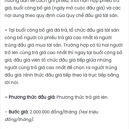
hướng dẫn về cách ghi phiếu, thời hạn nộp phiếu trả
giá, buổi công bố giá (ngày mở cuộc đấu giá) và các
nội dung theo quy định của Quy chế đấu giá tài sản.
+ Tại buổi công bố giá đã trả, tổ chức đấu giá tài sản
công bố người có phiếu trả giá cao nhất là người
trúng đấu giá mua tài sản. Trường hợp có từ hai người
trở lên cùng trả giá cao nhất thì ngay tại buổi công bố
giá, đấu giá viên tổ chức đấu giá tiếp giữa những
người cùng trả giá cao nhất để chọn ra người trúng
đấu giá. Hình thức đấu giá tiếp theo là trực tiếp bằng
lời nói.
– Phương thức đấu giá:
Phương thức trả giá lên.
–
Bước giá
: 2.000.000 đồng/tháng
(Hai triệu
đồng/tháng)
.