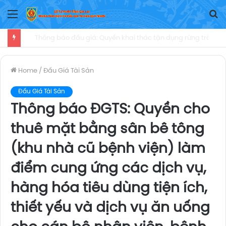
Menu
T
Ki
Thông báo đấu giá: Quyền sử dụng đất thực hiện dự án Chợ trung tâm tại ô TM, đường NB5 thuộc dự án Khu tái định cư – Dân cư Hiệp Vinh 1B, xã Canh Vinh
Home
/
Đấu Giá Tài Sản
Đấu Giá Tài Sản
Thông báo ĐGTS: Quyền cho
thuê mặt bằng sân bê tông
(khu nhà cũ bệnh viện) làm
điểm cung ứng các dịch vụ,
hàng hóa tiêu dùng tiện ích,
thiết yếu và dịch vụ ăn uống